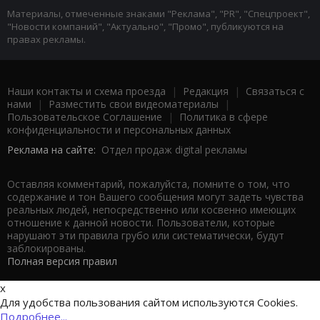
Материалы, отмеченные знаками "Реклама", "PR", "Спецпроект",
"Новости компаний", "Актуально", "Промо", публикуются на
правах рекламы.
Наши контакты и схема проезда
|
Редакция
|
Связаться с
нами
|
Разместить свои видеоматериалы
|
Пользовательское Соглашение
|
Политика в сфере
конфиденциальности и персональных данных
Реклама на сайте:
Отдел продаж digital рекламы
Оставляя комментарий, пожалуйста, помните о том, что
содержание и тон Вашего сообщения могут задеть чувства
реальных людей, непосредственно или косвенно имеющих
отношение к данной новости. Пользователи, которые
нарушают эти правила грубо или систематически, будут
заблокированы.
Полная версия правил
x
Для удобства пользования сайтом используются Cookies.
Подробнее...