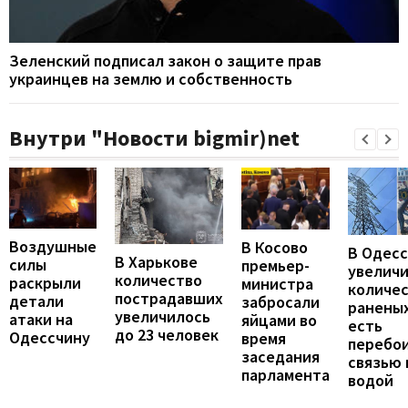
Зеленский подписал закон о защите прав
украинцев на землю и собственность
Внутри "Новости bigmir)net
Воздушные
В Косово
В Одес
В Харькове
силы
премьер-
увелич
количество
раскрыли
министра
количе
пострадавших
детали
забросали
раненых
увеличилось
атаки на
яйцами во
есть
до 23 человек
Одессчину
время
перебои
заседания
связью 
парламента
водой