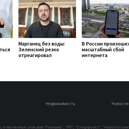
Марганец без воды:
В России произоше
ться
Зеленский резко
масштабный сбой
отреагировал
интернета
Недвижимость
Новости
 отмеченные знаками "Реклама", "PR", "Спецпроект", "Новости комп