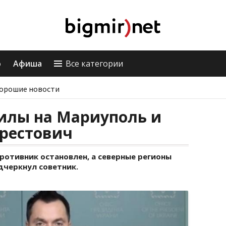
о
Афиша
Все категории
орошие новости
силы на Мариуполь и
Арестович
ротивник остановлен, а северные регионы
дчеркнул советник.