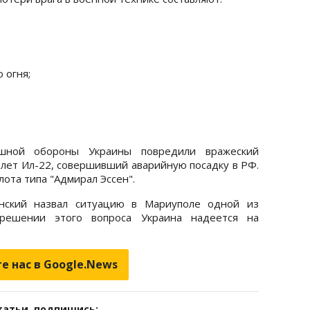
 огня;
ушной обороны Украины повредили вражеский
олет Ил-22, совершивший аварийную посадку в РФ.
ота типа "Адмирал Эссен".
нский назвал ситуацию в Мариуполе одной из
решении этого вопроса Украина надеется на
е нас в Google.News
татьи, подпишись: