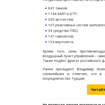
647 танков;
1744 БМП и БТР;
330 артсистем;
107 реактивных систем залпового
54 средства ПВО;
147 самолетов;
134 вертолета.
Кроме того, силы противовозд
воздушный пункт управления - сам
Также подбит фрегат российского фл
Ранее президент Владимир Зеле
сложнейших и отметил, что в 
посредничество Турции.
Читайт
Не пропусти другие интересные с