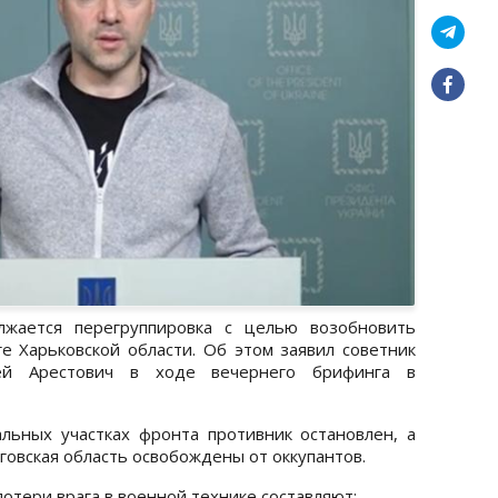
лжается перегруппировка с целью возобновить
е Харьковской области. Об этом заявил советник
ей Арестович в ходе вечернего брифинга в
льных участках фронта противник остановлен, а
иговская область освобождены от оккупантов.
потери врага в военной технике составляют: