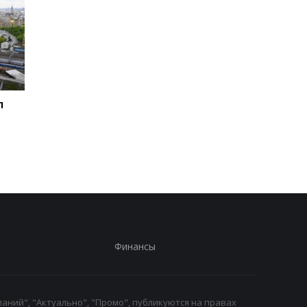
л
Зеленский впервые
Во время боев на
совершит визит в
Курщине погибло бо
Сербию - СМИ
70 российских
срочников - росСМИ
Финансы
аний", "Актуально", "Промо", публикуются на правах