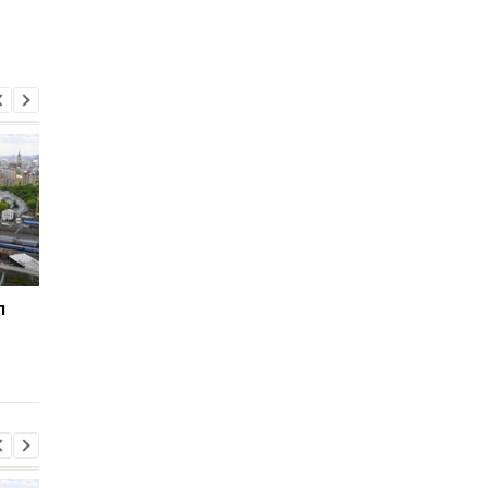
л
Зеленский впервые
Во время боев на
совершит визит в
Курщине погибло бо
Сербию - СМИ
70 российских
срочников - росСМИ