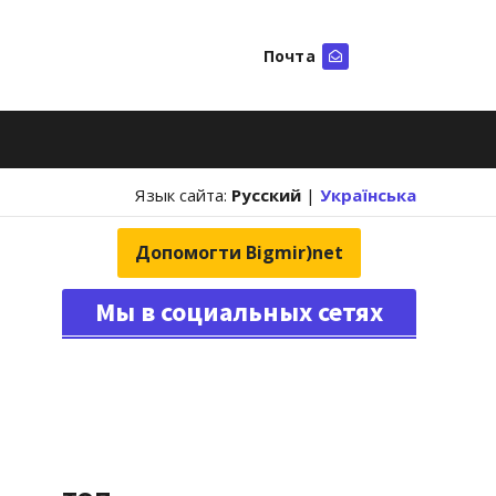
Почта
Искать
Язык сайта:
Русский
|
Українська
Допомогти Bigmir)net
Мы в социальных сетях