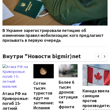
В Украине зарегистрировали петицию об
изменении правил мобилизации: кого предлагают
призывать в первую очередь
Внутри "Новости bigmir)net
Более 6
Сотни
тысяч
тысяч
Канада ввела
дронов:
туристов
Атака РФ на
санкции
ситуация
едут на
Криворожье:
против
на
затмение:
погиб 15-
производите
фронте
Испания
летний