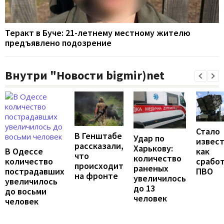
Теракт в Буче: 21-летнему местному жителю
предъявлено подозрение
Внутри "Новости bigmir)net
Стало
В Генштабе
Удар по
извест
рассказали,
Харькову:
В Одессе
как
что
количество
количество
срабо
происходит
раненых
пострадавших
ПВО
на фронте
увеличилось
увеличилось
до 13
до восьми
человек
человек