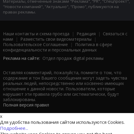
Материалы, отмеченные знаками "Реклама", "PR", "Спецпроект",
"Новости компаний", "Актуально", "Промо", публикуются на
правах рекламы.
Наши контакты и схема проезда
|
Редакция
|
Связаться с
нами
|
Разместить свои видеоматериалы
|
Пользовательское Соглашение
|
Политика в сфере
конфиденциальности и персональных данных
Реклама на сайте:
Отдел продаж digital рекламы
Оставляя комментарий, пожалуйста, помните о том, что
содержание и тон Вашего сообщения могут задеть чувства
реальных людей, непосредственно или косвенно имеющих
отношение к данной новости. Пользователи, которые
нарушают эти правила грубо или систематически, будут
заблокированы.
Полная версия правил
x
Для удобства пользования сайтом используются Cookies.
Подробнее...