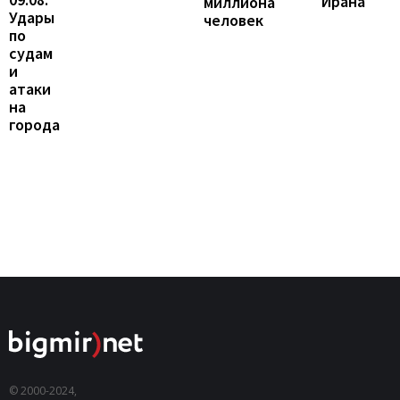
Ирана
миллиона
Удары
человек
по
судам
и
атаки
на
города
© 2000-2024,