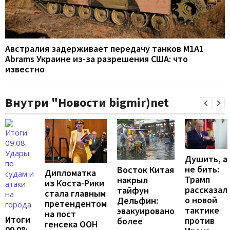
Австралия задерживает передачу танков M1A1
Abrams Украине из-за разрешения США: что
известно
Внутри "Новости bigmir)net
Душить, а
не бить:
Восток Китая
Дипломатка
Трамп
накрыл
из Коста-Рики
рассказал
тайфун
стала главным
о новой
Дельфин:
претендентом
тактике
эвакуировано
на пост
Итоги
против
более
генсека ООН
09.08: