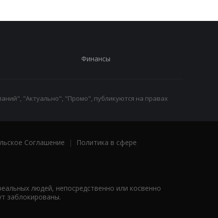
Финансы
аний", "Актуально", "Промо", публикуются на правах
льское Соглашение
|
Политика в сфере
реальных людей, непосредственно или косвенно
ут заблокированы.