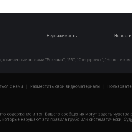
Недвижимость
Новости
 отмеченные знаками "Реклама", "PR", "Спецпроект", "Новости комп
ться с нами
|
Разместить свои видеоматериалы
|
Пользовате
что содержание и тон Вашего сообщения могут задеть чувства 
 которые нарушают эти правила грубо или систематически, буд