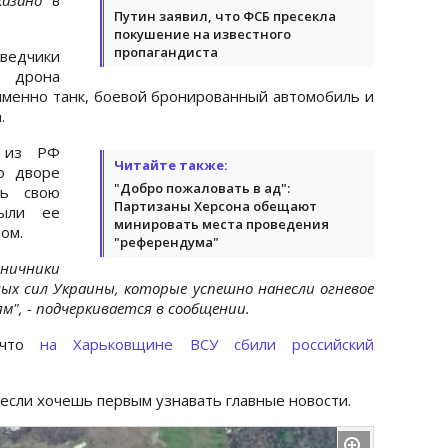
Путин заявил, что ФСБ пресекла
покушение на известного
пропагандиста
ведчики
 дрона
 именно танк, боевой бронированный автомобиль и
.
и из РФ
Читайте также:
о дворе
"Добро пожаловать в ад":
ть свою
Партизаны Херсона обещают
рыли ее
минировать места проведения
дом.
"референдума"
ничники
ых сил Украины, которые успешно нанесли огневое
м", - подчеркивается в сообщении.
, что
на Харьковщине ВСУ сбили российский
 если хочешь первым узнавать главные новости.