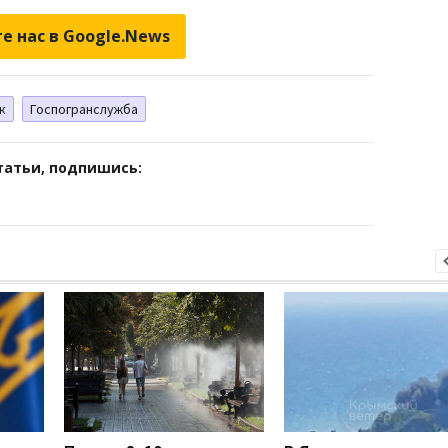
е нас в Google.News
к
Госпогранслужба
татьи, подпишись: