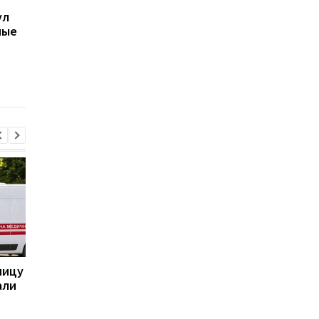
В Киеве увеличилось
"Адские" санкции С
ул
число погибших в
против РФ: реакция
ные
результате обстрела 5
Зеленского
августа
ницу
Бывшему главе МИД
Италия резко ответ
али
Венгрии Сийярто
на угрозы Испании
грозит тюрьма