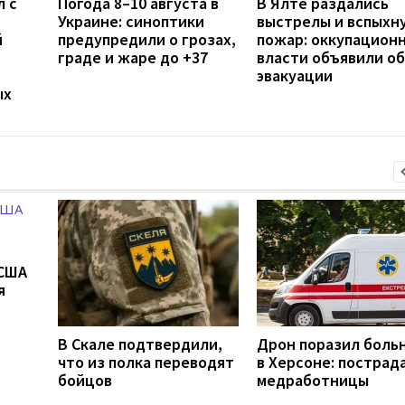
л с
Погода 8–10 августа в
В Ялте раздались
Украине: синоптики
выстрелы и вспыхн
й
предупредили о грозах,
пожар: оккупацион
граде и жаре до +37
власти объявили об
эвакуации
ых
 США
я
В Скале подтвердили,
Дрон поразил боль
что из полка переводят
в Херсоне: пострад
бойцов
медработницы