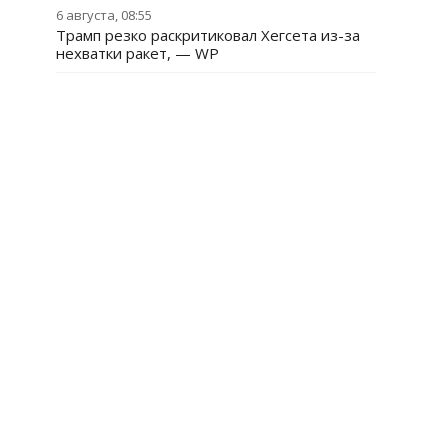
6 августа, 08:55
Трамп резко раскритиковал Хегсета из-за
нехватки ракет, — WP