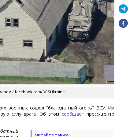
ером / facebook.com/DPSUkraine
ких военных сошел "благодатный огонь" ВСУ. Им
ивую силу врага. Об этом
сообщает
пресс-центр
годатный
Читайте также:
казано в