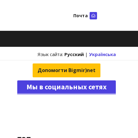
Почта
Искать
Язык сайта:
Русский
|
Українська
Допомогти Bigmir)net
Мы в социальных сетях