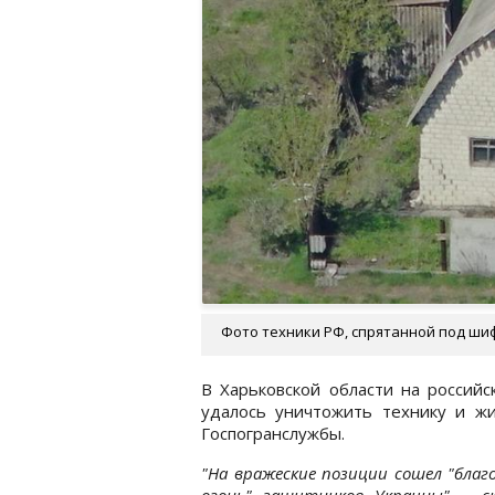
Фото техники РФ, спрятанной под шиф
В Харьковской области на российс
удалось уничтожить технику и ж
Госпогранслужбы.
"На вражеские позиции сошел "бла
огонь" защитников Украины", - с