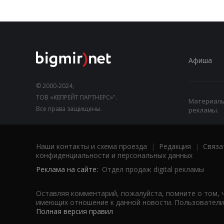
Афиша
© 2000-2024,
ТОВ «КЕПРЕЙТ ПАРТНЕРС»".
Материалы,
Все права защищены.
рекламы.
Наши контакты и схема проезда
|
Редакция
|
Связа
конфиденциальности и персональных данных
Реклама на сайте:
Отдел продаж digital рекламы
Оставляя комментарий, пожалуйста, помните о том, 
имеющих отношение к данной новости. Пользователи,
Полная версия правил