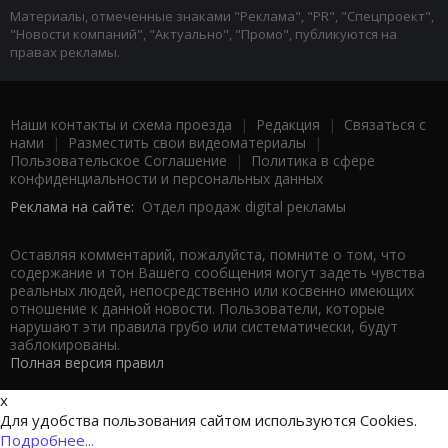
Материалы, отмеченные знаками "Реклама", "PR", "Спецпроект",
"Новости компаний", "Актуально", "Промо", публикуются на
правах рекламы.
Наши контакты и схема проезда
|
Редакция
|
Связаться с
нами
|
Разместить свои видеоматериалы
|
Пользовательское Соглашение
|
Политика в сфере
конфиденциальности и персональных данных
Реклама на сайте:
Отдел продаж digital рекламы
Оставляя комментарий, пожалуйста, помните о том, что
содержание и тон Вашего сообщения могут задеть чувства
реальных людей, непосредственно или косвенно имеющих
отношение к данной новости. Пользователи, которые
нарушают эти правила грубо или систематически, будут
заблокированы.
Полная версия правил
x
Для удобства пользования сайтом используются Cookies.
Подробнее...