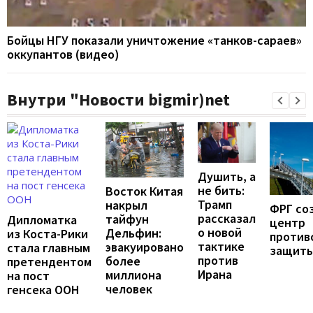
Бойцы НГУ показали уничтожение «танков-сараев»
оккупантов (видео)
Внутри "Новости bigmir)net
Душить, а
не бить:
Восток Китая
Трамп
накрыл
ФРГ со
рассказал
тайфун
Дипломатка
центр
о новой
Дельфин:
из Коста-Рики
против
тактике
эвакуировано
стала главным
защит
против
более
претендентом
Ирана
миллиона
на пост
человек
генсека ООН