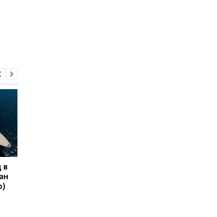
 в
Украина уничтожила 27
Командующий
ан
российских кораблей с
Воздушных сил пока
о)
помощью минирования
боевую работу
с дронов, - ВМС
украинских пилотов