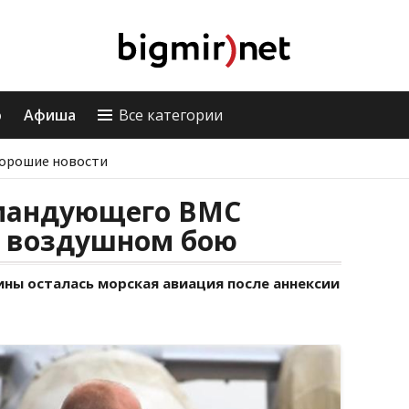
о
Афиша
Все категории
орошие новости
мандующего ВМС
в воздушном бою
ны осталась морская авиация после аннексии