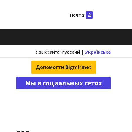
Почта
Искать
Язык сайта:
Русский
|
Українська
Допомогти Bigmir)net
Мы в социальных сетях