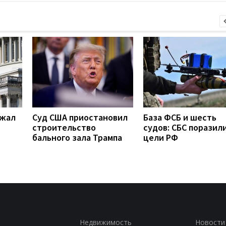
ржал
Суд США приостановил
База ФСБ и шесть
строительство
судов: СБС поразили
бального зала Трампа
цели РФ
Недвижимость
Новости