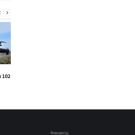
Цены на гробы в России
Зеленский впервые 
 102
взлетели на 105% с
каденцию прибыл в
начала войны против
Сербию
Украины
Финансы