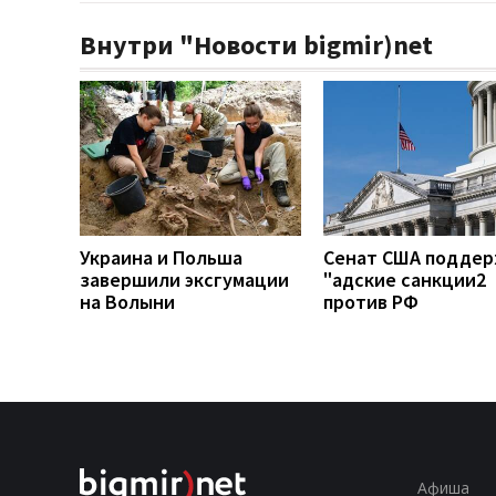
Внутри "Новости bigmir)net
Украина и Польша
Сенат США подде
завершили эксгумации
"адские санкции2
на Волыни
против РФ
Афиша