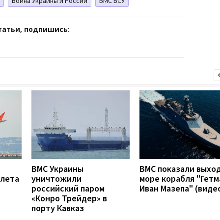
Война Украины и России
ВМС ВСУ
татьи, подпишись:
ВМС Украины
ВМС показали выход
олета
уничтожили
море корабля "Гетм
российский паром
Иван Мазепа" (виде
«Конро Трейдер» в
порту Кавказ