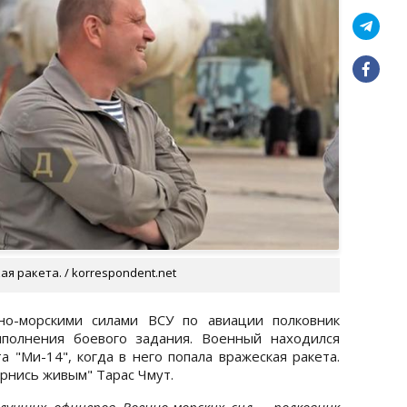
я ракета. / korrespondent.net
но-морскими силами ВСУ по авиации полковник
полнения боевого задания. Военный находился
а "Ми-14", когда в него попала вражеская ракета.
рнись живым" Тарас Чмут.
 лучших офицеров Военно-морских сил – полковник