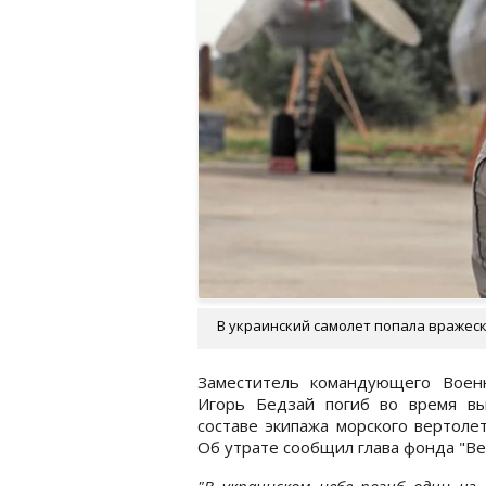
В украинский самолет попала вражеска
Заместитель командующего Воен
Игорь Бедзай погиб во время вы
составе экипажа морского вертолет
Об утрате сообщил глава фонда "Ве
"В украинском небе погиб один из