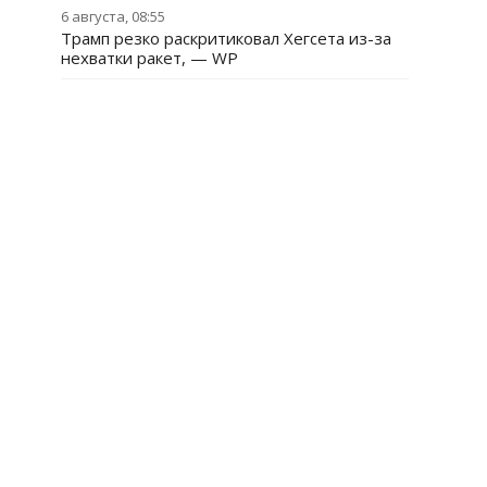
6 августа, 08:55
Трамп резко раскритиковал Хегсета из-за
нехватки ракет, — WP