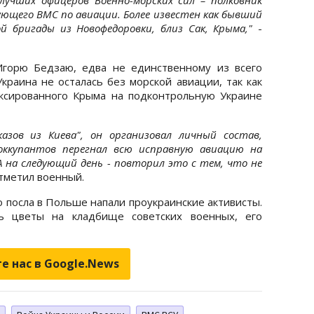
ующего ВМС по авиации. Более известен как бывший
й бригады из Новофедоровки, близ Сак, Крыма,"
-
Игорю Бедзаю, едва не единственному из всего
краина не осталась без морской авиации, так как
ксированного Крыма на подконтрольную Украине
азов из Киева", он организовал личный состав,
оккупантов перегнал всю исправную авиацию на
 на следующий день - повторил это с тем, что не
тметил военный.
го посла в Польше напали проукраинские активисты.
ь цветы на кладбище советских военных, его
е нас в Google.News