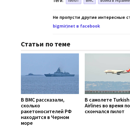
Теги:
пилот
ВМС
война в Украине
Не пропусти другие интересные с
bigmir)net в facebook
Статьи по теме
В ВМС рассказали,
В самолете Turkish
сколько
Airlines во время п
ракетоносителей РФ
скончался пилот
находится в Черном
море