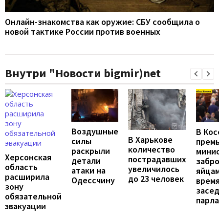
Онлайн-знакомства как оружие: СБУ сообщила о
новой тактике России против военных
Внутри "Новости bigmir)net
Воздушные
В Кос
В Харькове
силы
премь
количество
раскрыли
мини
Херсонская
пострадавших
детали
забр
область
увеличилось
атаки на
яйцам
расширила
до 23 человек
Одессчину
врем
зону
засе
обязательной
парл
эвакуации