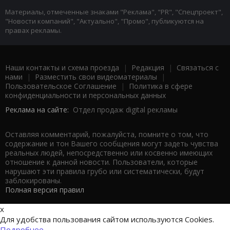
Материалы, отмеченные знаками "Реклама", "PR", "Спецпроект",
"Новости компаний", "Актуально", "Промо", публикуются на
правах рекламы.
Наши контакты и схема проезда
|
Редакция
|
Связаться с
нами
|
Разместить свои видеоматериалы
|
Пользовательское Соглашение
|
Политика в сфере
конфиденциальности и персональных данных
Реклама на сайте:
Отдел продаж digital рекламы
Оставляя комментарий, пожалуйста, помните о том, что
содержание и тон Вашего сообщения могут задеть чувства
реальных людей, непосредственно или косвенно имеющих
отношение к данной новости. Пользователи, которые
нарушают эти правила грубо или систематически, будут
заблокированы.
Полная версия правил
x
Для удобства пользования сайтом используются Cookies.
Подробнее...