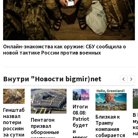
Онлайн-знакомства как оружие: СБУ сообщила о
новой тактике России против военных
Внутри "Новости bigmir)net
Итоги
Генштаб
08.08:
В
назвал
Близкая к
Patriot
Пентагон
м
потери
Трампу
будет
призвал
к
россиян
компания
и
оборонные
н
за сутки
собирается
минус