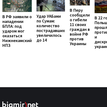
В Перу
сообщили
Удар УАБами
В РФ заявили о
В 22 г
о гибели
по Сумам:
нападении
Поль
11 своих
количество
БПЛА: под
прошл
граждан в
пострадавших
ударом мог
проти
войне РФ
увеличилось
оказаться
и
против
до 14
Нижнекамский
дискр
Украины
НПЗ
украи