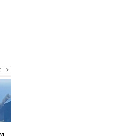
В Киеве увеличилось
РФ создала
ул
число погибших в
"украинскую бригад