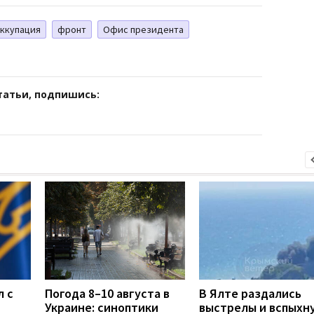
ккупация
фронт
Офис президента
татьи, подпишись:
л с
Погода 8–10 августа в
В Ялте раздались
Украине: синоптики
выстрелы и вспыхн