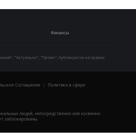
Финансы
аний", "Актуально", "Промо", публикуются на правах
льское Соглашение
|
Политика в сфере
реальных людей, непосредственно или косвенно
ут заблокированы.