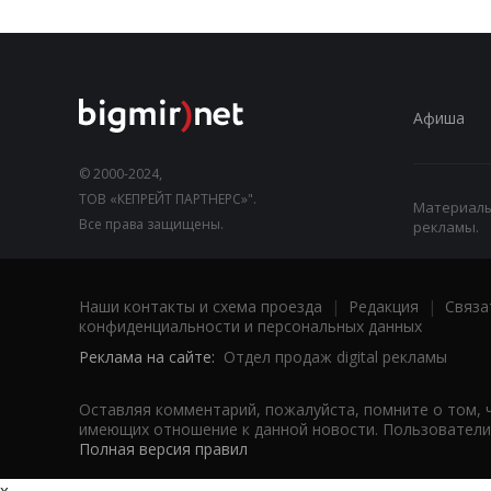
Афиша
© 2000-2024,
ТОВ «КЕПРЕЙТ ПАРТНЕРС»".
Материалы,
Все права защищены.
рекламы.
Наши контакты и схема проезда
|
Редакция
|
Связа
конфиденциальности и персональных данных
Реклама на сайте:
Отдел продаж digital рекламы
Оставляя комментарий, пожалуйста, помните о том, 
имеющих отношение к данной новости. Пользователи,
Полная версия правил
x