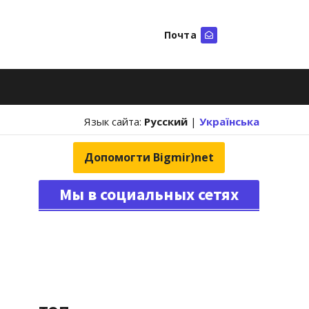
Почта
Искать
Язык сайта:
Русский
|
Українська
Допомогти Bigmir)net
Мы в социальных сетях