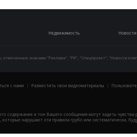
Недвижимость
Новости
 отмеченные знаками "Реклама", "PR", "Спецпроект", "Новости комп
ться с нами
|
Разместить свои видеоматериалы
|
Пользовате
что содержание и тон Вашего сообщения могут задеть чувства 
 которые нарушают эти правила грубо или систематически, буд