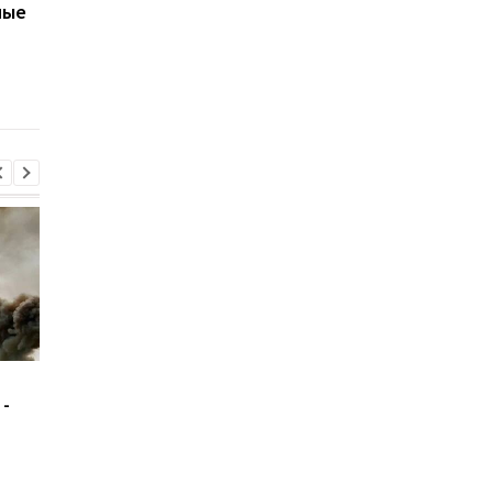
ные
результате обстрела 5
из пленных - ISW
августа
Россияне приблизились
Путин избегает
-
к Константиновке -
регионов РФ, куда
DeepState
долетают дроны - С