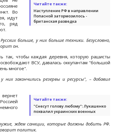
Читайте также:
оссияне
Наступление РФ в направлении
ункт. Во
Попасной затормозилось -
зя, идут
британская разведка
го, ряд
ют.
усских больше, у них больше техники. Безусловно,
ворит он.
ть так, чтобы каждая деревня, которую рашисты
 освобождают ВСУ, давалась оккупантам "большой
ень многое".
них закончились резервы и ресурсы", – добавил
а вернет
Читайте также:
Россией
"Снесут голову любому": Лукашенко
емного
похвалил украинских военных
ужие, ждем санкции, которые должны добить РФ.
говорит политик.