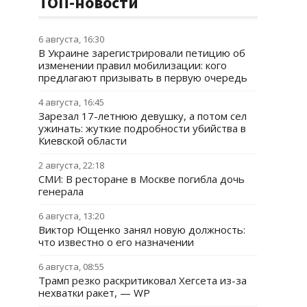
ТОП-новости
6 августа, 16:30
В Украине зарегистрировали петицию об
изменении правил мобилизации: кого
предлагают призывать в первую очередь
4 августа, 16:45
Зарезал 17-летнюю девушку, а потом сел
ужинать: жуткие подробности убийства в
Киевской области
2 августа, 22:18
СМИ: В ресторане в Москве погибла дочь
генерала
6 августа, 13:20
Виктор Ющенко занял новую должность:
что известно о его назначении
6 августа, 08:55
Трамп резко раскритиковал Хегсета из-за
нехватки ракет, — WP