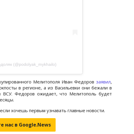
доляк (@podolyak_mykhailo)
ккупированного Мелитополя Иван Федоров
заявил
,
окпосты в регионе, а из Васильевки они бежали в
я ВСУ. Федоров ожидает, что Мелитополь будет
есяцы.
 если хочешь первым узнавать главные новости.
е нас в Google.News