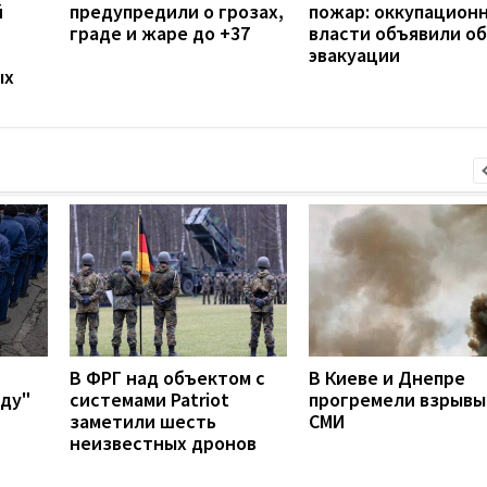
й
предупредили о грозах,
пожар: оккупацион
граде и жаре до +37
власти объявили об
эвакуации
ых
В ФРГ над объектом с
В Киеве и Днепре
аду"
системами Patriot
прогремели взрывы 
заметили шесть
СМИ
неизвестных дронов