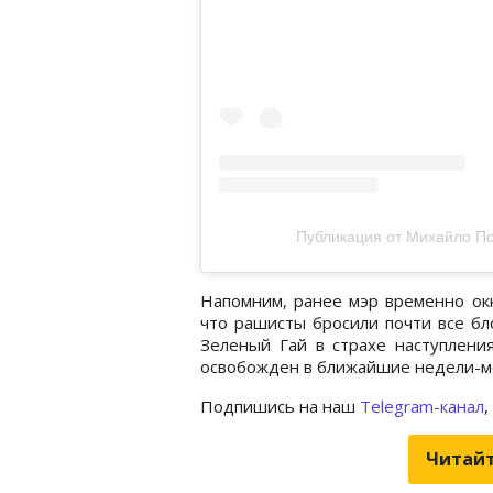
Публикация от Михайло По
Напомним, ранее мэр временно о
что рашисты бросили почти все бл
Зеленый Гай в страхе наступлени
освобожден в ближайшие недели-м
Подпишись на наш
Telegram-канал
,
Читайт