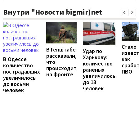
Внутри "Новости bigmir)net
Стало
В Генштабе
Удар по
извест
рассказали,
Харькову:
В Одессе
как
что
количество
количество
срабо
происходит
раненых
пострадавших
ПВО
на фронте
увеличилось
увеличилось
до 13
до восьми
человек
человек