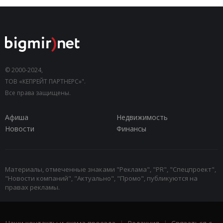
© 2000-2024,
ТОВ «КЕПРЕЙТ ПАРТНЕРС»".
Все права защищены.
Афиша
Недвижимость
Новости
Финансы
Материалы, отмеченные знаками "Реклама", "PR", "Спецпроект",
"Новости компаний", "Актуально", "Промо", публикуются на
правах рекламы.