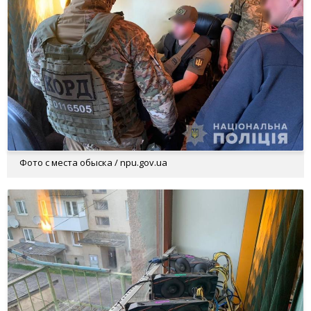
Фото с места обыска / npu.gov.ua