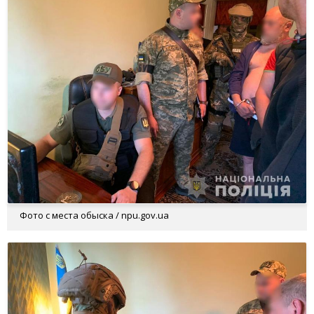
Фото с места обыска / npu.gov.ua