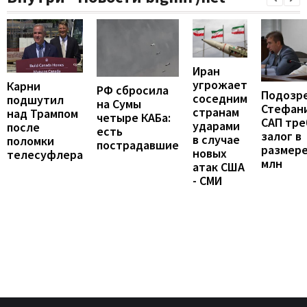
Иран
угрожает
Карни
РФ сбросила
Подозр
соседним
подшутил
на Сумы
Стефан
странам
над Трампом
четыре КАБа:
САП тре
ударами
после
есть
залог в
в случае
поломки
пострадавшие
размере
новых
телесуфлера
млн
атак США
- СМИ