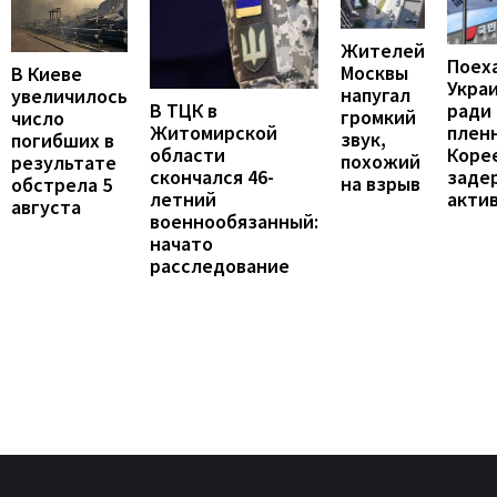
Жителей
Поех
Москвы
В Киеве
Укра
напугал
увеличилось
В ТЦК в
ради
громкий
число
Житомирской
пленн
звук,
погибших в
области
Коре
похожий
результате
скончался 46-
заде
на взрыв
обстрела 5
летний
акти
августа
военнообязанный:
начато
расследование