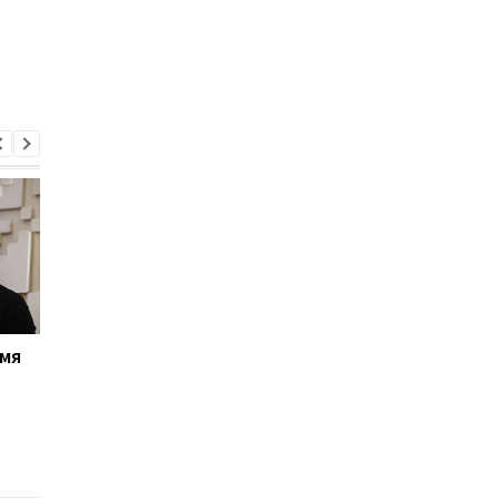
имя
Драпатый сделал
Россияне совершил
первое заявление после
257 атак за сутки: с
назначения на
ожесточённые бои
должность
продолжаются на
Главнокомандующего
Покровском
ВСУ
направлении