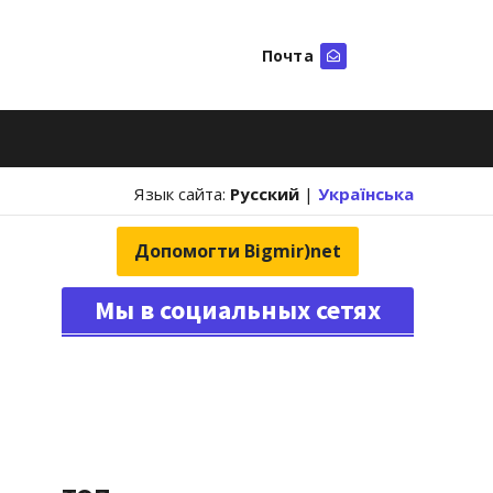
Почта
Искать
Язык сайта:
Русский
|
Українська
Допомогти Bigmir)net
Мы в социальных сетях