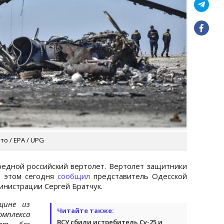
о / EPA / UPG
едной российский вертолет. Вертолет защитники
б этом сегодня
сообщил
представитель Одесской
инистрации Сергей Братчук.
щине из
Читайте также:
омплекса
ВСУ сбили истребитель Су-25 и
лет без