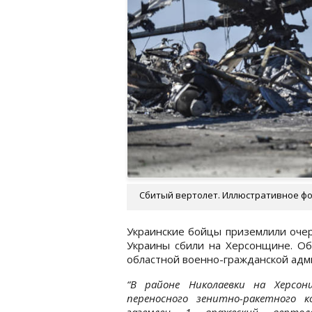
Сбитый вертолет. Иллюстративное фот
Украинские бойцы приземлили очер
Украины сбили на Херсонщине. О
областной военно-гражданской адм
“В районе Николаевки на Херсон
переносного зенитно-ракетного к
заземлен 1 вражеский верто