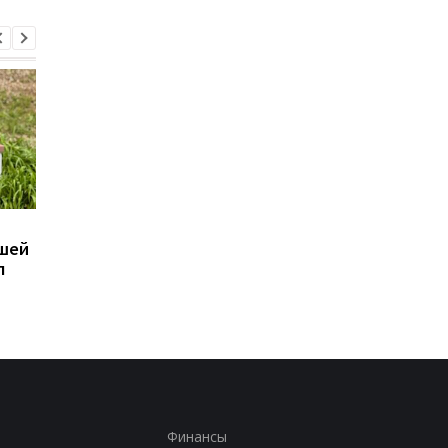
В МИД РФ отвергли
Эбола в Конго: меди
ьшей
возможность
вышли на протесты 
л
завершения войны
за невыплаты зарпл
Финансы