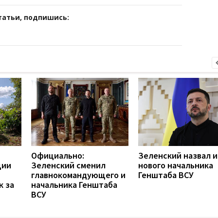
татьи, подпишись:
Официально:
Зеленский назвал 
ции
Зеленский сменил
нового начальника
главнокомандующего и
Генштаба ВСУ
к за
начальника Генштаба
ВСУ