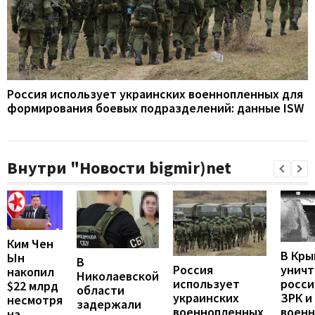
Россия использует украинских военнопленных для
формирования боевых подразделений: данные ISW
Внутри "Новости bigmir)net
Ким Чен
В Кры
Ын
В
унич
Россия
накопил
Николаевской
росси
использует
$22 млрд
области
ЗРК и
украинских
несмотря
задержали
воен
военнопленных
на