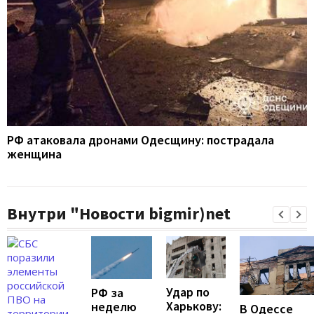
РФ атаковала дронами Одесщину: пострадала
женщина
Внутри "Новости bigmir)net
Удар по
РФ за
Харькову:
неделю
В Одессе