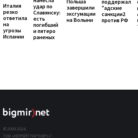
нанесла
Польша
поддержал
Италия
удар по
завершили
"адские
резко
Славянску:
эксгумации
санкции2
ответила
есть
на Волыни
против РФ
на
погибший
угрозы
и пятеро
Испании
раненых
© 2000-2024,
ТОВ «КЕПРЕЙТ ПАРТНЕРС»".