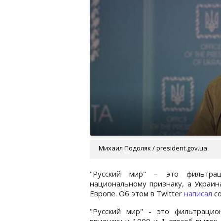
Михаил Подоляк / president.gov.ua
"Русский мир" – это фильтра
национальному признаку, а Украин
Европе. Об этом в Twitter
написал
со
"Русский мир" - это фильтрацио
признаку и 1000 и 1 способ пыток.