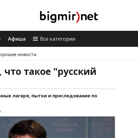
о
Афиша
Все категории
орошие новости
 что такое "русский
нные лагеря, пытки и преследование по
к