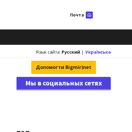
Почта
Искать
Язык сайта:
Русский
|
Українська
Допомогти Bigmir)net
Мы в социальных сетях