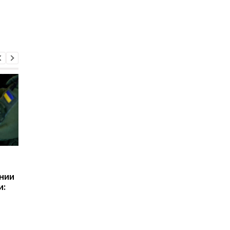
Зеленский объявил о
Херсон полностью
создании украинской
остался без света
нии
баллистики и системы
после нападения
и:
ПРО
России
ю