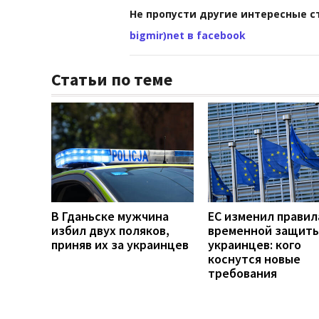
Не пропусти другие интересные с
bigmir)net в facebook
Статьи по теме
В Гданьске мужчина
ЕС изменил правил
избил двух поляков,
временной защиты
приняв их за украинцев
украинцев: кого
коснутся новые
требования