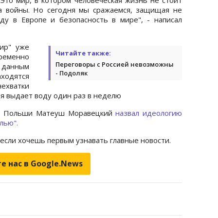
ла войны. Но сегодня мы сражаемся, защищая не
у в Европе и безопасность в мире", - написал
ир" уже
Читайте также:
ременно
Переговоры с Россией невозможны
 данным
- Подоляк
аходятся
ехватки
я выдает воду один раз в неделю
тр Польши Матеуш Моравецкий
назвал идеологию
лью".
 если хочешь первым узнавать главные новости.
е нас в Google.News