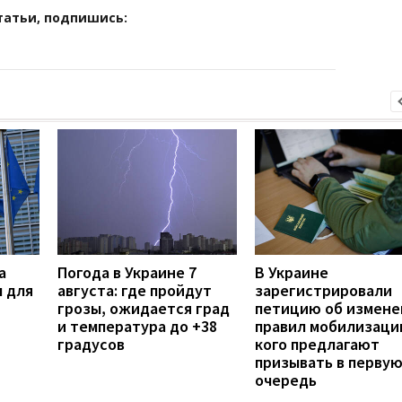
татьи, подпишись:
а
Погода в Украине 7
В Украине
 для
августа: где пройдут
зарегистрировали
грозы, ожидается град
петицию об измене
и температура до +38
правил мобилизаци
градусов
кого предлагают
призывать в перву
очередь