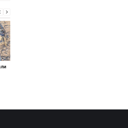
или
ООН обеспокоена
Беспилотники
расширением войны на
атаковали склад
территорию РФ
Wildberries в
Екатеринбурге: возн
крупный пожар