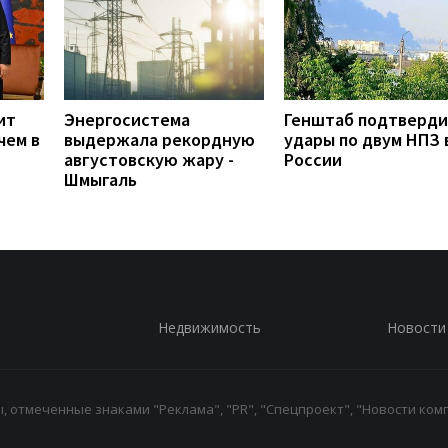
ит
Энергосистема
Генштаб подтверд
чем в
выдержала рекордную
удары по двум НПЗ 
августовскую жару -
России
Шмыгаль
Недвижимость
Новости
 отмеченные знаками "Реклама", "PR", "Спецпроект", "Новости комп