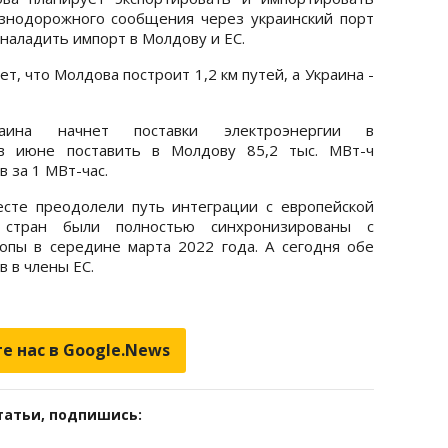
знодорожного сообщения через украинский порт
 наладить импорт в Молдову и ЕС.
, что Молдова построит 1,2 км путей, а Украина -
аина начнет поставки электроэнергии в
 в июне поставить в Молдову 85,2 тыс. МВт-ч
 за 1 МВт-час.
сте преодолели путь интеграции с европейской
 стран были полностью синхронизированы с
опы в середине марта 2022 года. А сегодня обе
в в члены ЕС.
е нас в Google.News
татьи, подпишись: