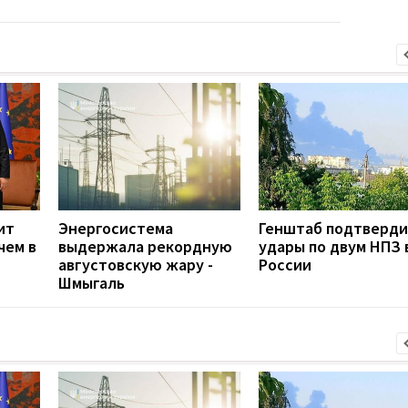
ит
Энергосистема
Генштаб подтверд
чем в
выдержала рекордную
удары по двум НПЗ 
августовскую жару -
России
Шмыгаль