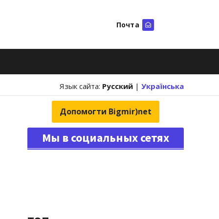
Почта
Искать
Язык сайта:
Русский
|
Українська
Допомогти Bigmir)net
Мы в социальных сетях