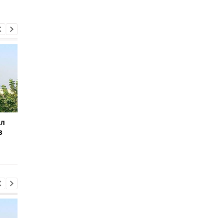
ил
Баллистический
Испания объявила о
в
террор: Зеленский
пограничном контро
сделал заявление
для путешественни
из Италии