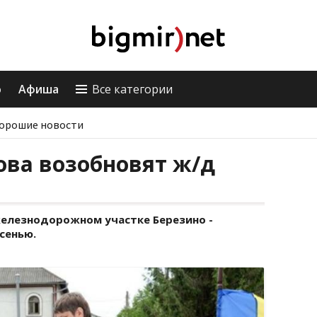
о
Афиша
Все категории
орошие новости
ова возобновят ж/д
елезнодорожном участке Березино -
сенью.