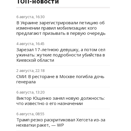
ТОП-новости
6 августа, 16:30
В Украине зарегистрировали петицию об
изменении правил мобилизации: кого
предлагают призывать в первую очередь
4 августа, 16:45
Зарезал 17-летнюю девушку, а потом сел
ужинать: жуткие подробности убийства в
Киевской области
2 августа, 22:18
СМИ: В ресторане в Москве погибла дочь
генерала
6 августа, 13:20
Виктор Ющенко занял новую должность:
что известно о его назначении
6 августа, 08:55
Трамп резко раскритиковал Хегсета из-за
нехватки ракет, — WP