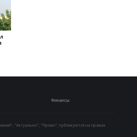
ил
Баллистический
Испания объявила о
в
террор: Зеленский
пограничном контро
сделал заявление
для путешественни
из Италии
Финансы
аний", "Актуально", "Промо", публикуются на правах