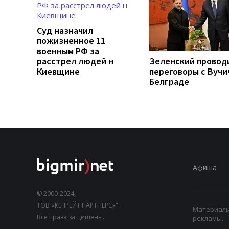
Суд назначил
пожизненное 11
военным РФ за
расстрел людей н
Зеленский провод
Киевщине
переговоры с Вучи
Белграде
Афиша
© 2000-2024,
ТОВ «КЕПРЕЙТ ПАРТНЕРС»".
Материалы,
Все права защищены.
рекламы.