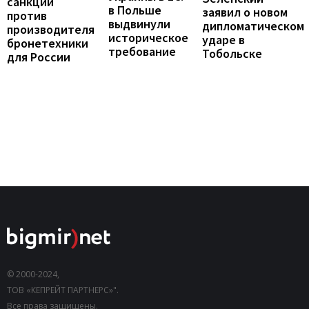
санкции
в Польше
заявил о новом
против
выдвинули
дипломатическом
производителя
историческое
ударе в
бронетехники
требование
Тобольске
для России
© 2000-2024,
ТОВ «КЕПРЕЙТ ПАРТНЕРС»".
Все права защищены.