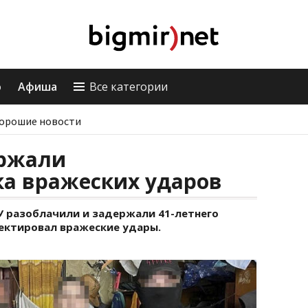
о
Афиша
Все категории
орошие новости
ержали
а вражеских ударов
У разоблачили и задержали 41-летнего
ектировал вражеские удары.