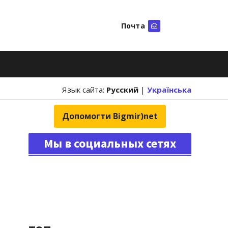
Почта
Искать
Язык сайта:
Русский
|
Українська
Допомогти Bigmir)net
Мы в социальных сетях