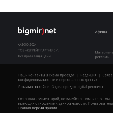
Афиша
© 2000-2024,
ТОВ «КЕПРЕЙТ ПАРТНЕРС»".
Материалы,
Все права защищены.
рекламы.
Наши контакты и схема проезда
|
Редакция
|
Связа
конфиденциальности и персональных данных
Реклама на сайте:
Отдел продаж digital рекламы
Оставляя комментарий, пожалуйста, помните о том, 
имеющих отношение к данной новости. Пользователи,
Полная версия правил