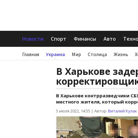
Новости
Спорт
Финансы
Авто
Техн
Главная
Украина
Мир
Столица
Жизнь
Х
В Харькове зад
корректировщик
В Харькове контрразведчики СБ
местного жителя, который корр
5 июля 2022, 14:55
|
Автор:
Виталий Кулак