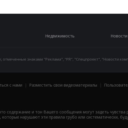
Недвижимость
Новости
 отмеченные знаками "Реклама", "PR", "Спецпроект", "Новости комп
ться с нами
|
Разместить свои видеоматериалы
|
Пользовате
что содержание и тон Вашего сообщения могут задеть чувства 
 которые нарушают эти правила грубо или систематически, буд