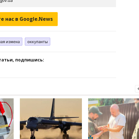
gov.ua
е нас в Google.News
ная измена
оккупанты
татьи, подпишись: