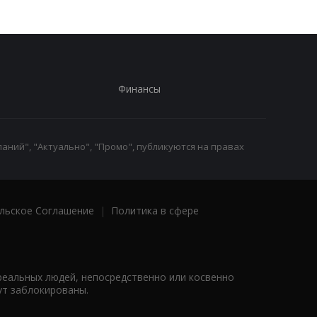
Финансы
аний", "Актуально", "Промо", публикуются на правах
льское Соглашение
|
Политика в сфере
реальных людей, непосредственно или косвенно
ут заблокированы.