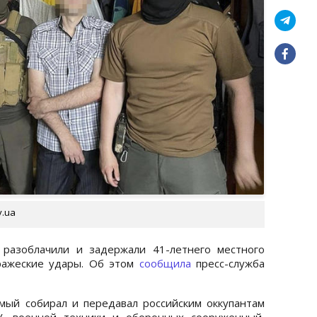
v.ua
 разоблачили и задержали 41-летнего местного
ражеские удары. Об этом
сообщила
пресс-служба
мый собирал и передавал российским оккупантам
, военной техники и оборонных сооруженный,