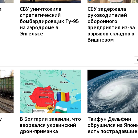
а
СБУ уничтожила
СБУ задержала
стратегический
руководителей
бомбардировщик Ту-95
оборонного
на аэродроме в
предприятия из-за
Энгельсе
взрывов складов в
Вишневом
у
В Болгарии заявили, что
Тайфун Дельфин
взорвался украинский
обрушился на Япон
дрон-приманка
есть пострадавшие