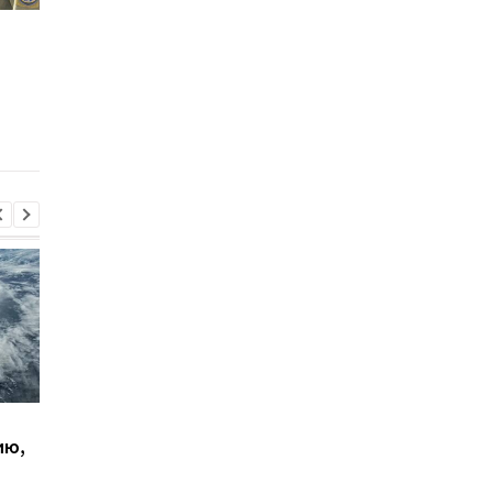
СБУ задокументировала
Морские дроны СБУ
новые факты
поразили танкеры
применения Россией
«теневого флота» Р
дронов с боеприпасами
«Louise 1» и «Banda» 
с обеднённым ураном
Черном море
Зеленский встретился
Совбез ООН обсудит
ию,
с премьер-министром
обращение с пленн
Сербии
в РФ