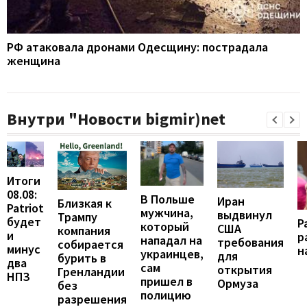
РФ атаковала дронами Одесщину: пострадала
женщина
Внутри "Новости bigmir)net
Итоги
08.08:
В Польше
Иран
Близкая к
Patriot
мужчина,
выдвинул
Трампу
будет
Р
который
США
компания
и
р
нападал на
требования
собирается
минус
н
украинцев,
для
бурить в
два
сам
открытия
Гренландии
НПЗ
пришел в
Ормуза
без
полицию
разрешения