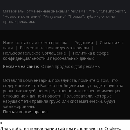
Материалы, отмеченные знаками "Реклама", "PR", "Спецпроект",
"Новости компаний", "Актуально", "Промо", публикуются на
правах рекламы.
Наши контакты и схема проезда
|
Редакция
|
Связаться с
нами
|
Разместить свои видеоматериалы
|
Пользовательское Соглашение
|
Политика в сфере
конфиденциальности и персональных данных
Реклама на сайте:
Отдел продаж digital рекламы
Оставляя комментарий, пожалуйста, помните о том, что
содержание и тон Вашего сообщения могут задеть чувства
реальных людей, непосредственно или косвенно имеющих
отношение к данной новости. Пользователи, которые
нарушают эти правила грубо или систематически, будут
заблокированы.
Полная версия правил
x
Для удобства пользования сайтом используются Cookies.