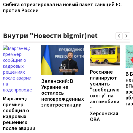
Сибига отреагировал на новый пакет санкций ЕС
против России
Внутри "Новости bigmir)net
Россияне
В 
планируют
не
Зеленский: В
усилить
БП
Украине не
"свободную
вз
осталось
охоту" на
вб
Марганец:
неповрежденных
автомобили
га
премьер
электростанций
-
сообщил о
Херсонская
кадровых
ОВА
решениях
после аварии