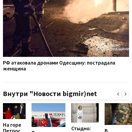
РФ атаковала дронами Одесщину: пострадала
женщина
Внутри "Новости bigmir)net
На горе
Стыдно:
В
Петрос