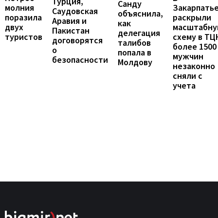
Турция,
Санду
Закарпать
молния
Саудовская
объяснила,
раскрыли
поразила
Аравия и
как
масштабн
двух
Пакистан
делегация
схему в ТЦ
туристов
договорятся
талибов
более 1500
о
попала в
мужчин
безопасности
Молдову
незаконно
сняли с
учета