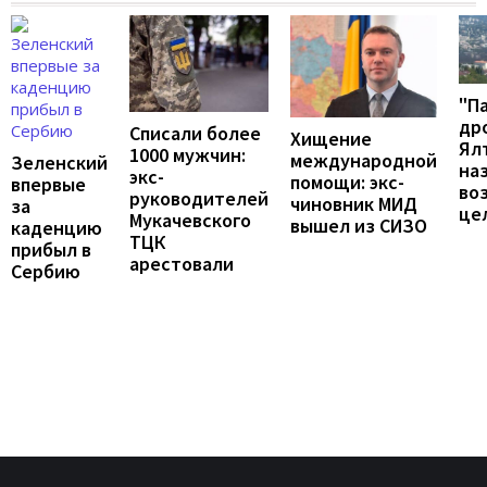
"П
др
Списали более
Хищение
Ял
1000 мужчин:
международной
Зеленский
на
экс-
помощи: экс-
впервые
во
руководителей
чиновник МИД
за
це
Мукачевского
вышел из СИЗО
каденцию
ТЦК
прибыл в
арестовали
Сербию