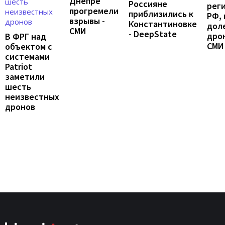
Днепре
Россияне
рег
прогремели
приблизились к
РФ, 
взрывы -
Константиновке
дол
СМИ
- DeepState
дрон
В ФРГ над
СМИ
объектом с
системами
Patriot
заметили
шесть
неизвестных
дронов