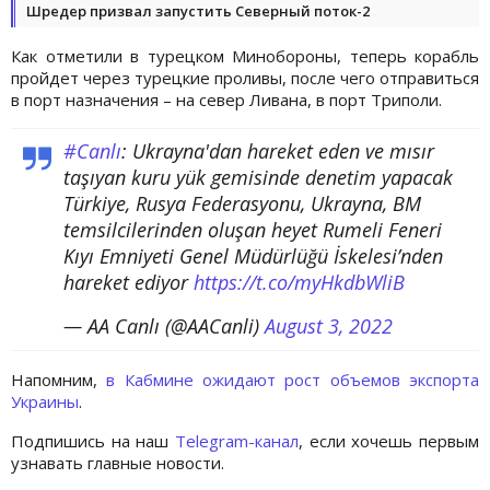
Шредер призвал запустить Северный поток-2
Как отметили в турецком Минобороны, теперь корабль
пройдет через турецкие проливы, после чего отправиться
в порт назначения – на север Ливана, в порт Триполи.
#Canlı
: Ukrayna'dan hareket eden ve mısır
taşıyan kuru yük gemisinde denetim yapacak
Türkiye, Rusya Federasyonu, Ukrayna, BM
temsilcilerinden oluşan heyet Rumeli Feneri
Kıyı Emniyeti Genel Müdürlüğü İskelesi’nden
hareket ediyor
https://t.co/myHkdbWliB
— AA Canlı (@AACanli)
August 3, 2022
Напомним,
в Кабмине ожидают рост объемов экспорта
Украины
.
Подпишись на наш
Telegram-канал
, если хочешь первым
узнавать главные новости.