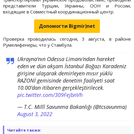
представители Турции, Украины, ООН и России,
входящие в Совместный координационный центр.
Допомогти Bigmir)net
Проверка проводилась сегодня, 3 августа, в районе
Румелифенеры, что у Стамбула.
Ukrayna’nın Odessa Limanı’ndan hareket
eden ve dün akşam İstanbul Boğazı Karadeniz
girişine ulaşarak demirleyen mısır yüklü
RAZONİ gemisinde denetim faaliyeti saat
10.00’dan itibaren gerçekleştirilecek.
pic.twitter.com/309FejbnVh
— T.C. Millî Savunma Bakanlığı (@tcsavunma)
August 3, 2022
Читайте также: