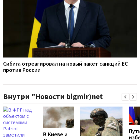
Сибига отреагировал на новый пакет санкций ЕС
против России
Внутри "Новости bigmir)net
Пут
В Киеве и
изб