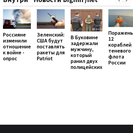
Поражен
Россияне
Зеленский:
В Буковине
12
изменили
США будут
задержали
кораблей
отношение
поставлять
мужчину,
теневого
к войне -
ракеты для
который
флота
опрос
Patriot
ранил двух
России
полицейских