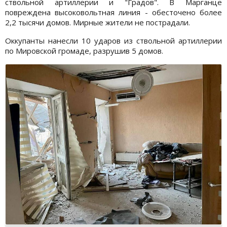
ствольной артиллерии и "Градов". В Марганце
повреждена высоковольтная линия - обесточено более
2,2 тысячи домов. Мирные жители не пострадали.
Оккупанты нанесли 10 ударов из ствольной артиллерии
по Мировской громаде, разрушив 5 домов.