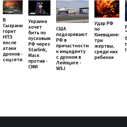
В
Украина
Удар РФ
Сызрани
хочет
США
по
горит
бить по
подозревают
Киевщине:
НПЗ
пусковым
РФ в
три
после
РФ через
причастности
жертвы,
атаки
Starlink,
к инциденту
среди них
дронов -
Маск
с дроном в
ребенок
соцсети
против -
Лейпциге -
СМИ
WSJ