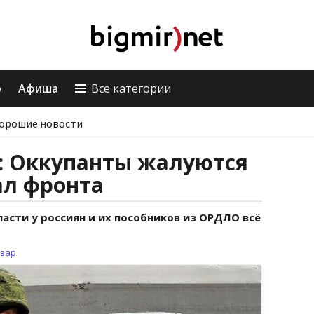
о
Афиша
Все категории
орошие новости
: Оккупанты жалуются
ал фронта
ласти у россиян и их пособников из ОРДЛО всё
зар