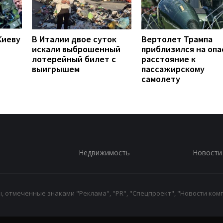
Киеву
В Италии двое суток
Вертолет Трампа
искали выброшенный
приблизился на опа
лотерейный билет с
расстояние к
выигрышем
пассажирскому
самолету
Недвижимость
Новости
 отмеченные знаками "Реклама", "PR", "Спецпроект", "Новости комп