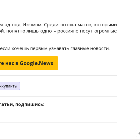
м ад под Изюмом. Среди потока матов, которыми
ой, понятно лишь одно – россияне несут огромные
 если хочешь первым узнавать главные новости.
е нас в Google.News
ккупанты
татьи, подпишись: