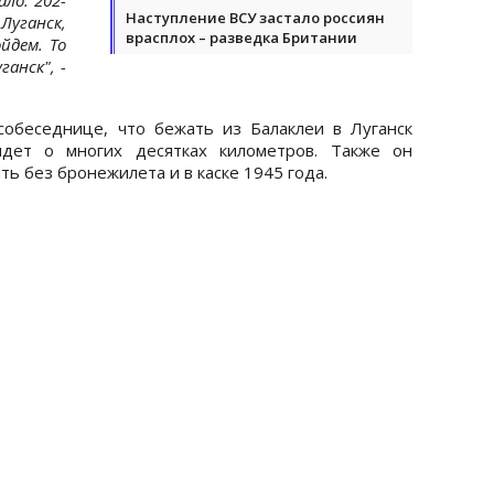
Наступление ВСУ застало россиян
Луганск,
врасплох – разведка Британии
йдем. То
анск", -
собеседнице, что бежать из Балаклеи в Луганск
идет о многих десятках километров. Также он
ть без бронежилета и в каске 1945 года.