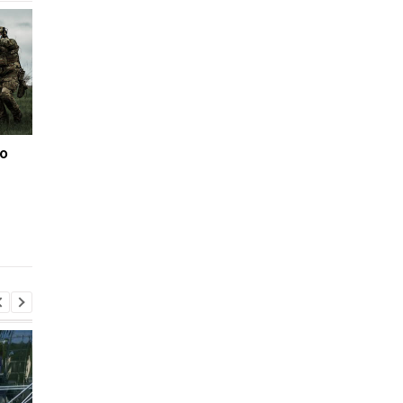
о
Коридор «Крым–
До 500 км/ч и новые
Донецк» под ударом:
двигатели: ГУР
ГУР уничтожило
продемонстрировал
технику оккупантов
российский БПЛА
«Герань-4»