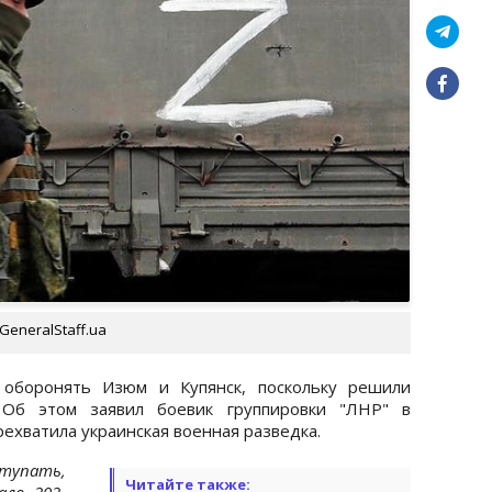
GeneralStaff.ua
 оборонять Изюм и Купянск, поскольку решили
. Об этом заявил боевик группировки "ЛНР" в
ехватила украинская военная разведка.
тупать,
Читайте также:
ло. 202-