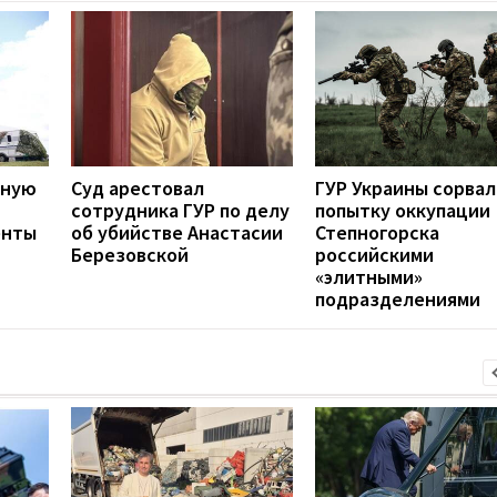
шную
Суд арестовал
ГУР Украины сорвал
сотрудника ГУР по делу
попытку оккупации
енты
об убийстве Анастасии
Степногорска
Березовской
российскими
«элитными»
подразделениями