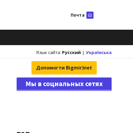
Почта
Искать
Язык сайта:
Русский
|
Українська
Допомогти Bigmir)net
Мы в социальных сетях