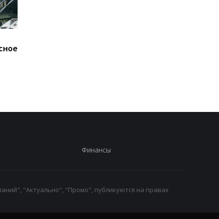
В ОП исключают
Карни подшутил над
сное
возвращение Федорова
Трампом после поло
- СМИ
телесуфлера
Финансы
аний", "Актуально", "Промо", публикуются на правах