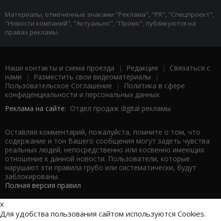
Материалы, отмеченные знаками "Реклама", "PR", "Спецпроект",
"Новости компаний", "Актуально", "Промо", публикуются на
правах рекламы.
Наши контакты и схема проезда
|
Редакция
|
Связаться с
нами
|
Разместить свои видеоматериалы
|
Пользовательское Соглашение
|
Политика в сфере
конфиденциальности и персональных данных
Реклама на сайте:
Отдел продаж digital рекламы
Оставляя комментарий, пожалуйста, помните о том, что
содержание и тон Вашего сообщения могут задеть чувства
реальных людей, непосредственно или косвенно имеющих
отношение к данной новости. Пользователи, которые
нарушают эти правила грубо или систематически, будут
заблокированы.
Полная версия правил
x
Для удобства пользования сайтом используются Cookies.