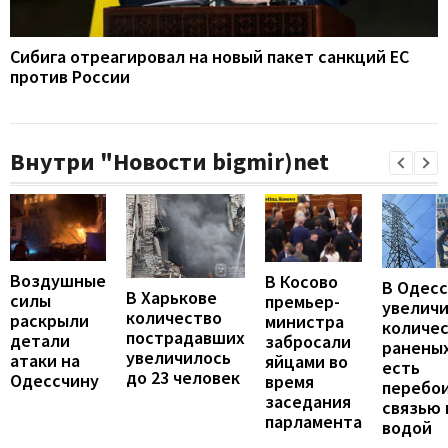
Сибига отреагировал на новый пакет санкций ЕС
против России
Внутри "Новости bigmir)net
Воздушные
В Косово
В Одес
В Харькове
силы
премьер-
увелич
количество
раскрыли
министра
количе
пострадавших
детали
забросали
раненых
увеличилось
атаки на
яйцами во
есть
до 23 человек
Одессчину
время
перебои
заседания
связью 
парламента
водой