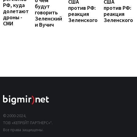
о чем
США
США
РФ, куда
будут
против РФ:
против РФ:
долетают
говорить
реакция
реакция
дроны -
Зеленский
Зеленского
Зеленского
СМИ
и Вучич
© 2000-2024,
ТОВ «КЕПРЕЙТ ПАРТНЕРС»".
Все права защищены.