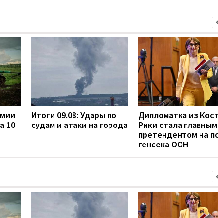
рмии
Итоги 09.08: Удары по
Дипломатка из Кост
а 10
судам и атаки на города
Рики стала главным
претендентом на п
генсека ООН