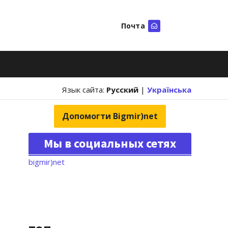
Почта
Искать
Язык сайта:
Русский
|
Українська
Допомогти Bigmir)net
Мы в социальных сетях
bigmir)net