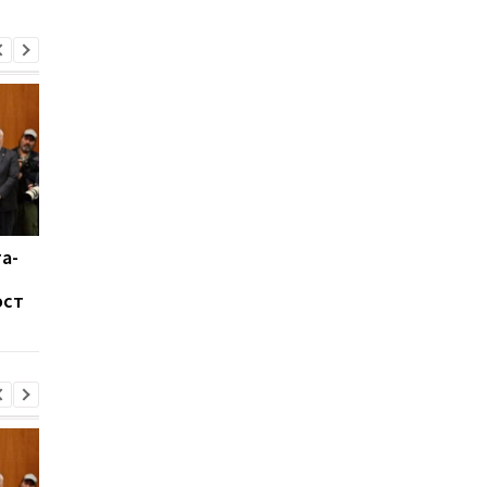
а-
Восток Китая накрыл
Душить, а не бить:
тайфун Дельфин:
Трамп рассказал о
ост
эвакуировано более
новой тактике прот
миллиона человек
Ирана