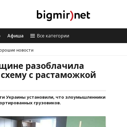
о
Афиша
Все категории
орошие новости
щине разоблачила
схему с растаможкой
ти Украины установили, что злоумышленники
ортированных грузовиков.