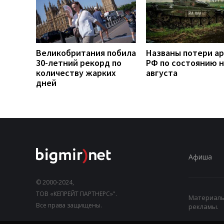
Великобритания побила
Названы потери а
30-летний рекорд по
РФ по состоянию н
количеству жарких
августа
дней
Афиша
© 2000-2024,
ТОВ «КЕПРЕЙТ ПАРТНЕРС»".
Материалы,
Все права защищены.
рекламы.