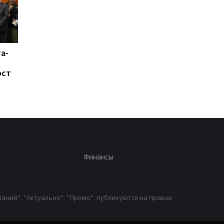
а-
Восток Китая накрыл
Душить, а не бить:
тайфун Дельфин:
Трамп рассказал о
ост
эвакуировано более
новой тактике прот
миллиона человек
Ирана
Финансы
аний", "Актуально", "Промо", публикуются на правах