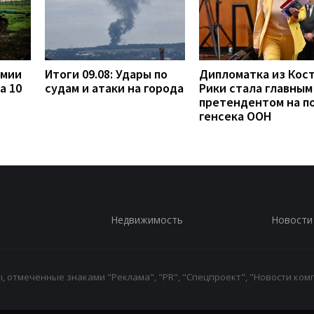
рмии
Итоги 09.08: Удары по
Дипломатка из Кост
а 10
судам и атаки на города
Рики стала главным
претендентом на п
генсека ООН
Недвижимость
Новости
 отмеченные знаками "Реклама", "PR", "Спецпроект", "Новости комп