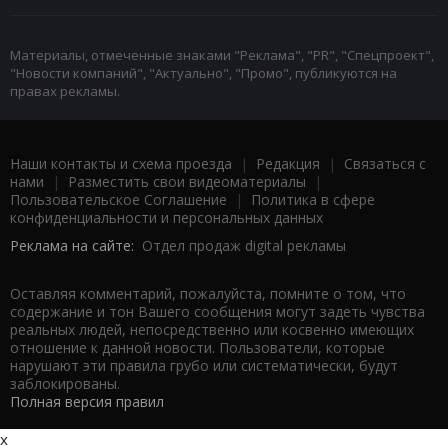
Материалы, отмеченные знаками "Реклама", "PR", "Спецпроект",
"Новости компаний", "Актуально", "Промо", публикуются на
правах рекламы.
Наши контакты и схема проезда
|
Редакция
|
Связаться с
нами
|
Разместить свои видеоматериалы
|
Пользовательское Соглашение
|
Политика в сфере
конфиденциальности и персональных данных
Реклама на сайте:
Отдел продаж digital рекламы
Оставляя комментарий, пожалуйста, помните о том, что
содержание и тон Вашего сообщения могут задеть чувства
реальных людей, непосредственно или косвенно имеющих
отношение к данной новости. Пользователи, которые
нарушают эти правила грубо или систематически, будут
заблокированы.
Полная версия правил
x