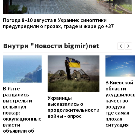
Погода 8–10 августа в Украине: синоптики
предупредили о грозах, граде и жаре до +37
Внутри "Новости bigmir)net
В Киевской
В Ялте
области
раздались
ухудшилос
Украинцы
выстрелы и
качество
высказались о
вспыхнул
воздуха:
продолжительности
пожар:
где самая
войны - опрос
оккупационные
плохая
власти
ситуация
объявили об