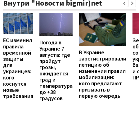
Внутри "Новости bigmir)net
ЕС изменил
Зе
Погода в
правила
об
Украине 7
В Украине
временной
со
августа: где
зарегистрировали
защиты
ук
пройдут
петицию об
для
ба
грозы,
изменении правил
украинцев:
и 
ожидается
мобилизации:
кого
П
град и
кого предлагают
коснутся
температура
призывать в
новые
до +38
первую очередь
требования
градусов