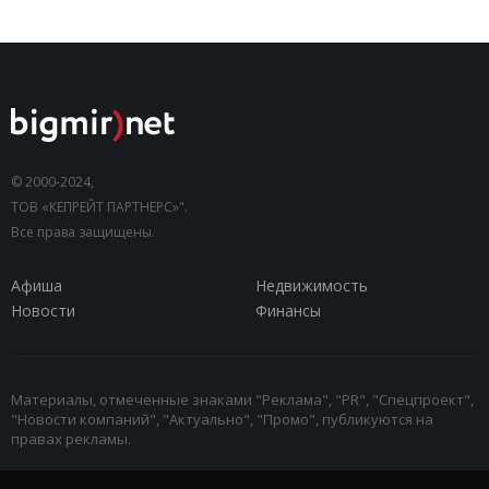
© 2000-2024,
ТОВ «КЕПРЕЙТ ПАРТНЕРС»".
Все права защищены.
Афиша
Недвижимость
Новости
Финансы
Материалы, отмеченные знаками "Реклама", "PR", "Спецпроект",
"Новости компаний", "Актуально", "Промо", публикуются на
правах рекламы.