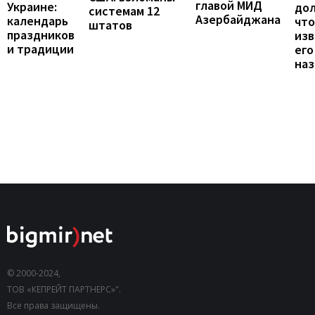
главой МИД
Украине:
до
системам 12
Азербайджана
календарь
что
штатов
праздников
изв
и традиции
его
наз
© 2000-2024,
ТОВ «КЕПРЕЙТ ПАРТНЕРС»".
Все права защищены.