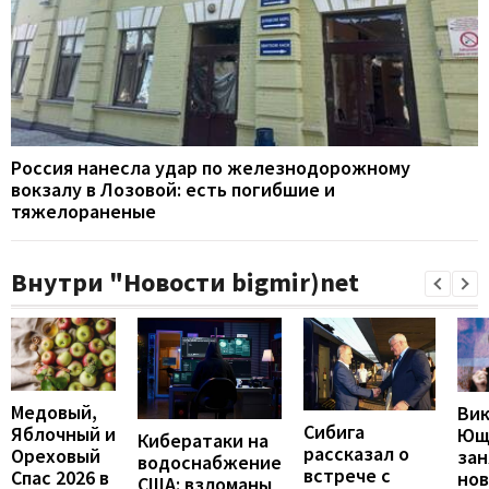
Россия нанесла удар по железнодорожному
вокзалу в Лозовой: есть погибшие и
тяжелораненые
Внутри "Новости bigmir)net
Медовый,
Ви
Сибига
Яблочный и
Ющ
Кибератаки на
рассказал о
Ореховый
зан
водоснабжение
встрече с
Спас 2026 в
но
США: взломаны