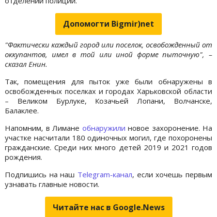
отделений полиции.
Допомогти Bigmir)net
"Фактически каждый город или поселок, освобожденный от
оккупантов, имел в той или иной форме пыточную", –
сказал Енин.
Так, помещения для пыток уже были обнаружены в
освобожденных поселках и городах Харьковской области
– Великом Бурлуке, Козачьей Лопани, Волчанске,
Балаклее.
Напомним, в Лимане
обнаружили
новое захоронение. На
участке насчитали 180 одиночных могил, где похоронены
гражданские. Среди них много детей 2019 и 2021 годов
рождения.
Подпишись на наш
Telegram-канал
, если хочешь первым
узнавать главные новости.
Читайте нас в Google.News