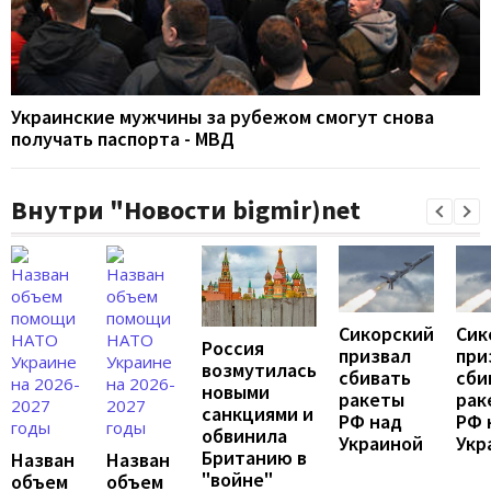
Украинские мужчины за рубежом смогут снова
получать паспорта - МВД
Внутри "Новости bigmir)net
Сикорский
Сик
Россия
призвал
при
возмутилась
сбивать
сби
новыми
ракеты
рак
санкциями и
РФ над
РФ 
обвинила
Украиной
Укр
Британию в
Назван
Назван
"войне"
объем
объем