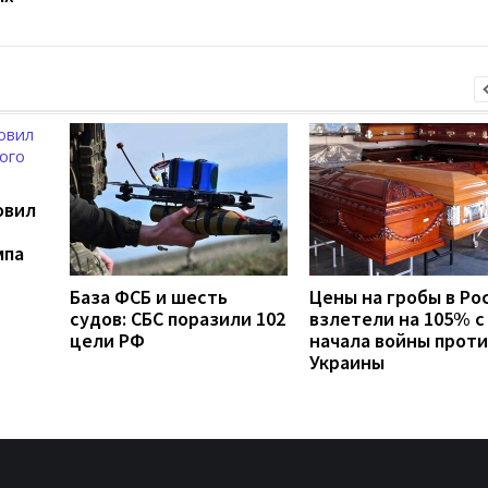
овил
мпа
База ФСБ и шесть
Цены на гробы в Ро
судов: СБС поразили 102
взлетели на 105% с
цели РФ
начала войны проти
Украины