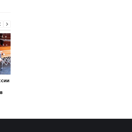
ссии
Зеленский впервые за
Дания вводит новые
каденцию прибыл в
правила для ученико
в
Сербию
из-за искусственног
интеллекта