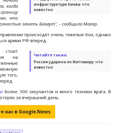
инфраструктуре Киева: что
к, когда
известно
границу
лан, что
полностью занять Бахмут", - сообщила Маляр.
аправлении происходят очень тяжелые бои, однако
ться армии РФ вперед.
е стоит
Читайте также:
дня на
Россия ударила по Житомиру: что
уженные
известно
можную
ля того,
вперед.
ли
более 500 оккупантов и много техники врага. В
отерях за вчерашний день.
е нас в Google.News