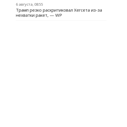
6 августа, 08:55
Трамп резко раскритиковал Хегсета из-за
нехватки ракет, — WP