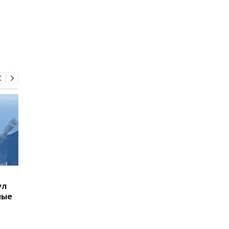
В Киеве увеличилось
В ТЦК в Житомирско
ул
число погибших в
области скончался 4
ные
результате обстрела 5
летний
августа
военнообязанный:
начато расследован