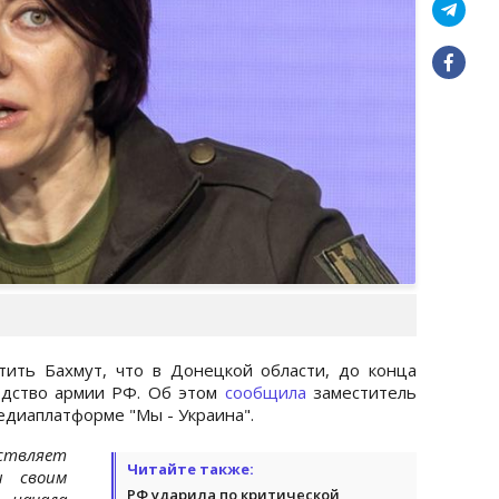
тить Бахмут, что в Донецкой области, до конца
водство армии РФ. Об этом
сообщила
заместитель
едиаплатформе "Мы - Украина".
ствляет
Читайте также:
и своим
РФ ударила по критической
 начала