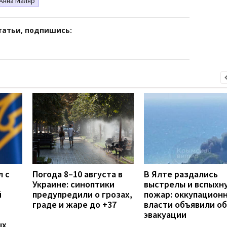
Анна Маляр
татьи, подпишись:
л с
Погода 8–10 августа в
В Ялте раздались
Украине: синоптики
выстрелы и вспыхн
й
предупредили о грозах,
пожар: оккупацион
граде и жаре до +37
власти объявили об
эвакуации
ых