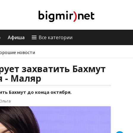
о
Афиша
Все категории
орошие новости
рует захватить Бахмут
я - Маляр
ить Бахмут до конца октября.
Ольга