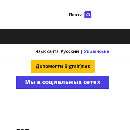
Почта
Искать
Язык сайта:
Русский
|
Українська
Допомогти Bigmir)net
Мы в социальных сетях