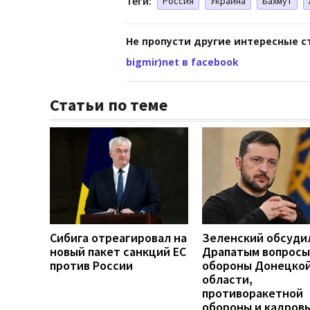
Теги:
Россия
Украина
Бахмут
Не пропусти другие интересные с
bigmir)net в facebook
Статьи по теме
Сибига отреагировал на
Зеленский обсуди
новый пакет санкций ЕС
Драпатым вопросы
против России
обороны Донецко
области,
противоракетной
обороны и кадров