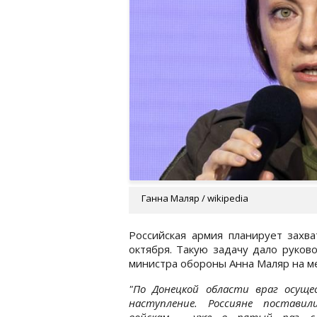
Ганна Маляр / wikipedia
Российская армия планирует захва
октября. Такую задачу дало руко
министра обороны Анна Маляр на м
"По Донецкой области враг осуще
наступление. Россияне поставил
войскам - уже в пятый раз с