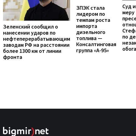
Суд 
ЗПЭК стала
меру
лидером по
прес
темпам роста
отно
импорта
Зеленский сообщил о
Стеф
дизельного
нанесении ударов по
по де
топлива —
нефтеперерабатывающим
неза
Консалтинговая
заводам РФ на расстоянии
обог
группа «А-95»
более 1300 км от линии
фронта