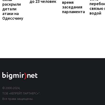
до 23 человек
время
перебои
раскрыли
заседания
связью 
детали
парламента
водой
атаки на
Одессчину
© 2000-2024,
ТОВ «КЕПРЕЙТ ПАРТНЕРС»".
Все права защищены.