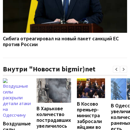
Сибига отреагировал на новый пакет санкций ЕС
против России
Внутри "Новости bigmir)net
В Косово
В Одес
В Харькове
премьер-
увелич
количество
министра
количе
пострадавших
забросали
раненых
Воздушные
увеличилось
яйцами во
есть
силы