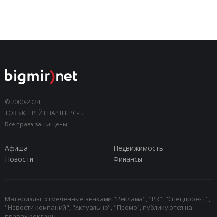
© 2000-2024,
ТОВ «КЕПРЕЙТ ПАРТНЕРС»".
Все права защищены.
Афиша
Недвижимость
Новости
Финансы
Материалы, отмеченные знаками "Реклама", "PR", "Спецпроект",
"Новости компаний", "Актуально", "Промо", публикуются на
правах рекламы.