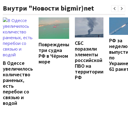
Внутри "Новости bigmir)net
РФ за
СБС
Повреждены
неделю
поразили
три судна
выпуст
элементы
РФ в Чёрном
по
российской
море
В Одессе
Украин
ПВО на
увеличилось
61 раке
территории
количество
РФ
раненых,
есть
перебои со
связью и
водой