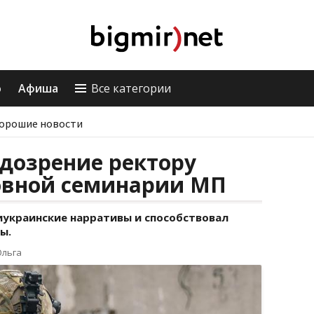
о
Афиша
Все категории
орошие новости
дозрение ректору
овной семинарии МП
иукраинские нарративы и способствовал
ы.
Ольга