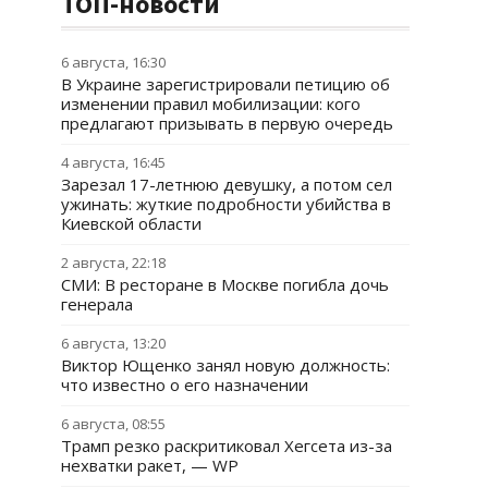
ТОП-новости
6 августа, 16:30
В Украине зарегистрировали петицию об
изменении правил мобилизации: кого
предлагают призывать в первую очередь
4 августа, 16:45
Зарезал 17-летнюю девушку, а потом сел
ужинать: жуткие подробности убийства в
Киевской области
2 августа, 22:18
СМИ: В ресторане в Москве погибла дочь
генерала
6 августа, 13:20
Виктор Ющенко занял новую должность:
что известно о его назначении
6 августа, 08:55
Трамп резко раскритиковал Хегсета из-за
нехватки ракет, — WP