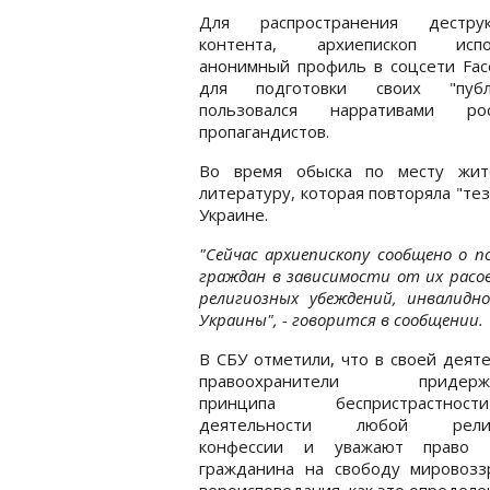
Для распространения деструк
контента, архиепископ испо
анонимный профиль в соцсети Fac
для подготовки своих "публ
пользовался нарративами рос
пропагандистов.
Во время обыска по месту жите
литературу, которая повторяла "те
Украине.
"Сейчас архиепископу сообщено о п
граждан в зависимости от их расо
религиозных убеждений, инвалидно
Украины", - говорится в сообщении.
В СБУ отметили, что в своей деят
правоохранители придержи
принципа беспристрастн
деятельности любой религ
конфессии и уважают право 
гражданина на свободу мировозз
вероисповедания, как это определе