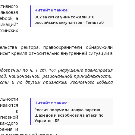
тивного
Читайте также:
льзовал
ВСУ за сутки уничтожили 310
ebook, а
российских оккупантов - Генштаб
икаций"
сийских
льства ректора, правоохранители обнаружили
зисы" Кремля относительно внутренней ситуации в
одозрении по ч. 1 ст. 161 (нарушение равноправия
вой, национальной, региональной принадлежности,
сти и по другим признакам) Уголовного кодекса
ельности
Читайте также:
ваются
Россия получила новую партию
ости к
Шахедов и возобновила атаки по
иозной
Украине - БР
каждого
рения и
но Конституцией Украины.