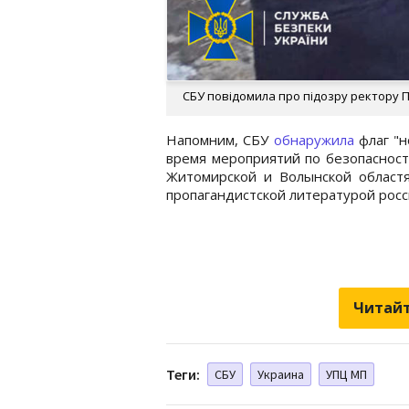
СБУ повідомила про підозру ректору Поч
Напомним, СБУ
обнаружила
флаг "н
время мероприятий по безопасност
Житомирской и Волынской област
пропагандистской литературой росс
Читайт
Теги:
СБУ
Украина
УПЦ МП