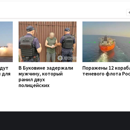
удут
В Буковине задержали
Поражены 12 кораб
 для
мужчину, который
теневого флота Ро
ранил двух
полицейских