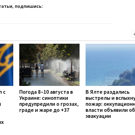
татьи, подпишись:
л с
Погода 8–10 августа в
В Ялте раздались
Украине: синоптики
выстрелы и вспыхн
й
предупредили о грозах,
пожар: оккупацион
граде и жаре до +37
власти объявили об
эвакуации
ых