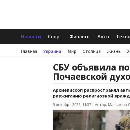
Новости
Спорт
Финансы
Авто
Техн
Главная
Украина
Мир
Столица
Жизнь
Х
СБУ объявила по
Почаевской дух
Архиепископ распространял ант
разжиганию религиозной вражд
9 декабря 2022, 11:37
|
Автор: Мальцева 