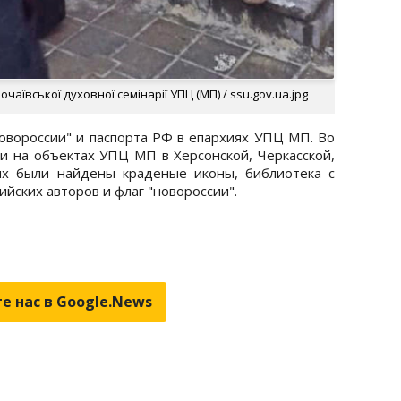
аївської духовної семінарії УПЦ (МП) / ssu.gov.ua.jpg
овороссии" и паспорта РФ в епархиях УПЦ МП. Во
и на объектах УПЦ МП в Херсонской, Черкасской,
ях были найдены краденые иконы, библиотека с
ийских авторов и флаг "новороссии".
е нас в Google.News