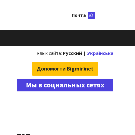
Почта
Искать
Язык сайта:
Русский
|
Українська
Допомогти Bigmir)net
Мы в социальных сетях