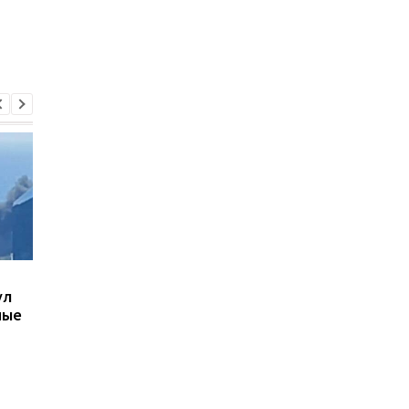
В Киеве увеличилось
В ТЦК в Житомирско
ул
число погибших в
области скончался 4
ные
результате обстрела 5
летний
августа
военнообязанный:
начато расследован