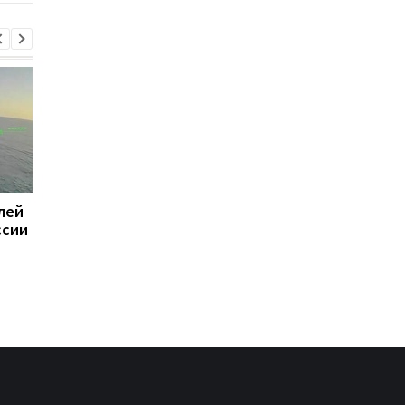
лей
Суд назначил
Зеленский проводит
ссии
пожизненное 11
переговоры с Вучиче
военным РФ за
Белграде
расстрел людей н
Киевщине