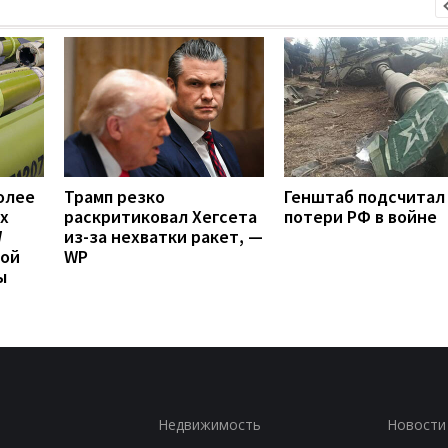
олее
Трамп резко
Генштаб подсчитал
х
раскритиковал Хегсета
потери РФ в войне
W
из-за нехватки ракет, —
вой
WP
ы
Недвижимость
Новости