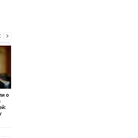
ли о
КМИС оценил уровень
США не прекращают
в
доверия к Зеленскому
переговоры с Украи
й:
после резонансных
о производстве рак
у
кадровых решений
Patriot, несмотря на
позицию Трампа