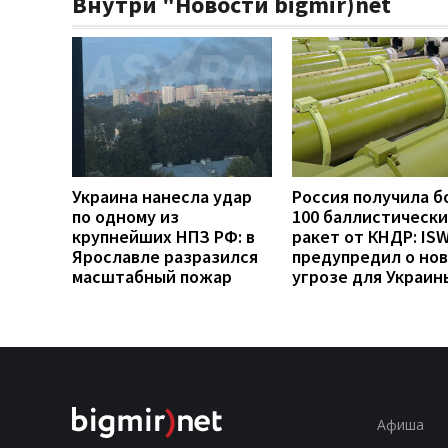
Внутри "Новости bigmir)net
Украина нанесла удар
Россия получила б
по одному из
100 баллистически
крупнейших НПЗ РФ: в
ракет от КНДР: IS
Ярославле разразился
предупредил о но
масштабный пожар
угрозе для Украин
Афиша