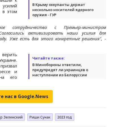
В Крыму оккупанты держат
 усилий
несколько носителей ядерного
 в этом
оружия - ГУР
ное сотрудничество с Премьер-министром
Согласились активизировать наши усилия для
ду. Уже есть для этого конкретные решения", -
 верить
Читайте также:
краине.
В Минобороны ответили,
призвал
предупредят ли украинцев о
рессе и
наступлении из Белоруссии
на его
е нас в Google.News
р Зеленский
Риши Сунак
2023 год