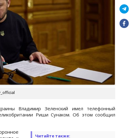
official
краины Владимир Зеленский имел телефонный
еликобритании Риши Сунаком. Об этом сообщил
оронное
Читайте также:
ришли к