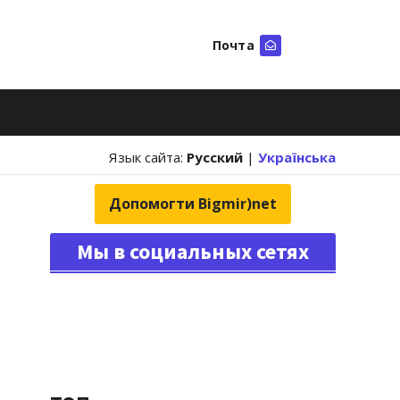
Почта
Искать
Язык сайта:
Русский
|
Українська
Допомогти Bigmir)net
Мы в социальных сетях