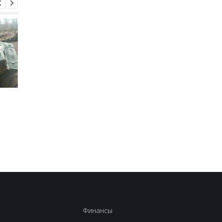
Итоги 5.8: Удар по Киеву
В Италии двое суток
и нехватка
искали выброшенны
антибаллистики
лотерейный билет с
выигрышем
Финансы