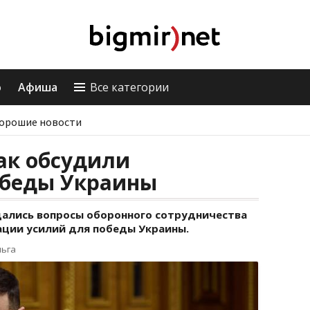
о
Афиша
Все категории
орошие новости
ак обсудили
беды Украины
ались вопросы оборонного сотрудничества
ации усилий для победы Украины.
льга