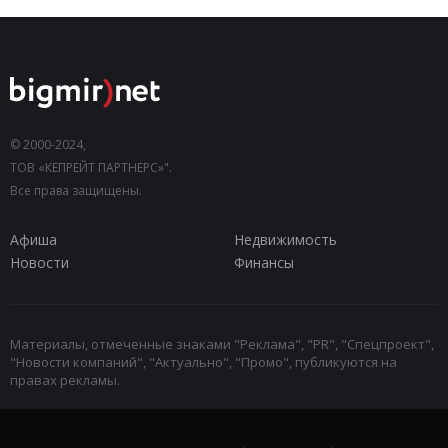
© 2000-2024,
ТОВ «КЕПРЕЙТ ПАРТНЕРС»".
Все права защищены.
Афиша
Недвижимость
Новости
Финансы
Материалы, отмеченные знаками "Реклама", "PR", "Спецпроект",
"Новости компаний", "Актуально", "Промо", публикуются на
правах рекламы.