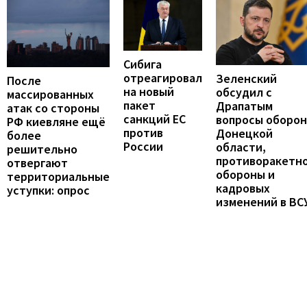
Сибига
отреагировал
Зеленский
После
на новый
обсудил с
массированных
пакет
Драпатым
атак со стороны
санкций ЕС
вопросы оборо
РФ киевляне ещё
против
Донецкой
более
России
области,
решительно
противоракетн
отвергают
обороны и
территориальные
кадровых
уступки: опрос
изменений в ВС