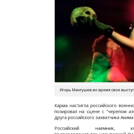
Игорь Мангушев во время свое выступ
Карма настигла российского военн
позировал на сцене с "черепом а
друга российского захватчика Акима
Российский наемник, ко
подразделения так называемой "Н