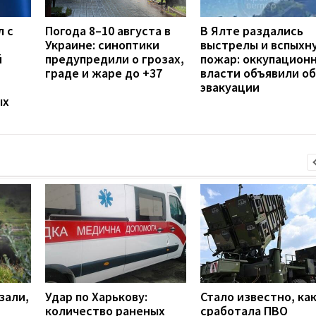
л с
Погода 8–10 августа в
В Ялте раздались
Украине: синоптики
выстрелы и вспыхн
й
предупредили о грозах,
пожар: оккупацион
граде и жаре до +37
власти объявили об
эвакуации
ых
зали,
Удар по Харькову:
Стало известно, ка
количество раненых
сработала ПВО