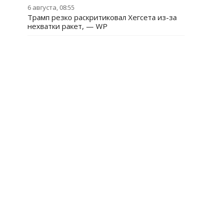
6 августа, 08:55
Трамп резко раскритиковал Хегсета из-за
нехватки ракет, — WP