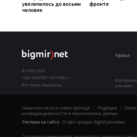
увеличилось до восьми
фронте
человек
Афиша
© 2000-2024,
ТОВ «КЕПРЕЙТ ПАРТНЕРС»".
Материалы,
Все права защищены.
рекламы.
Наши контакты и схема проезда
|
Редакция
|
Связа
конфиденциальности и персональных данных
Реклама на сайте:
Отдел продаж digital рекламы
Оставляя комментарий, пожалуйста, помните о том, 