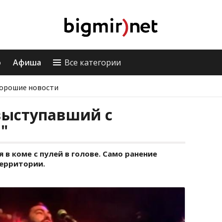
о
Афиша
Все категории
орошие новости
выступавший с
"
в коме с пулей в голове. Само ранение
ерритории.