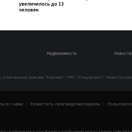
увеличилось до 13
человек
Недвижимость
Новости
 отмеченные знаками "Реклама", "PR", "Спецпроект", "Новости комп
ться с нами
|
Разместить свои видеоматериалы
|
Пользовате
что содержание и тон Вашего сообщения могут задеть чувства 