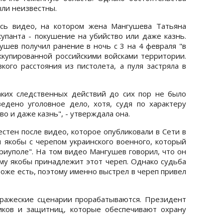
ыли неизвестны.
ось видео, на котором жена Мангушева Татьяна
купанта - покушение на убийство или даже казнь.
ушев получил ранение в ночь с 3 на 4 февраля "в
оккупированной российскими войсками территории.
кого расстояния из пистолета, а пуля застряла в
аких следственных действий до сих пор не было
едено уголовное дело, хотя, судя по характеру
о и даже казнь", - утверждала она.
стен после видео, которое опубликовали в Сети в
л якобы с черепом украинского военного, который
риуполе". На том видео Мангушев говорил, что он
ому якобы принадлежит этот череп. Однако судьба
тоже есть, поэтому именно выстрел в череп привел
 вражеские сценарии прорабатываются. Президент
иков и защитниц, которые обеспечивают охрану