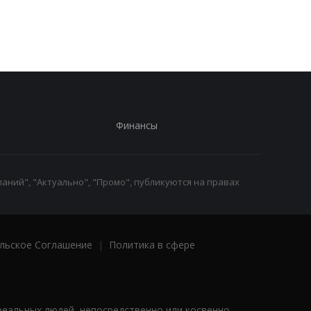
Харькове, есть
погибшие
Финансы
аний", "Актуально", "Промо", публикуются на правах
льское Соглашение
|
Политика в сфере
реальных людей, непосредственно или косвенно