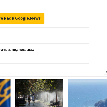
е нас в Google.News
татьи, подпишись: