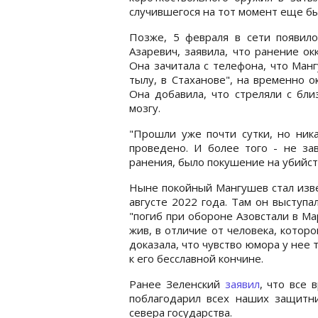
случившегося на тот момент еще б
Позже, 5 февраля в сети появил
Азаревич, заявила, что ранение ок
Она зачитала с телефона, что Манг
тылу, в Стаханове", на временно 
Она добавила, что стреляли с близ
мозгу.
"Прошли уже почти сутки, но ник
проведено. И более того - не зав
ранения, было покушение на убийств
Ныне покойный Мангушев стал изве
августе 2022 года. Там он выступа
"погиб при обороне Азовстали в Ма
жив, в отличие от человека, котор
доказала, что чувство юмора у нее 
к его бесславной кончине.
Ранее Зеленский
заявил
, что все
поблагодарил всех наших защитн
севера государства.