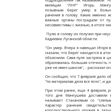
милиции "ЛНР" Игорь Манг
позывным Берег умер в боль
ранения в голову. Какие именно 
важные органы пострадали от пу
несовместимы с жизнью, в итоге окк
Пулю в голову он получил при неус
Кадиевке Луганской области.
"Он умер. Вчера я навещал Игоря в
сказали, что Берег находится в ато
объяснили. Сама пуля застряла в ц
образовалась большая отечность г
уже не имел шансов", - рассказал он
Он сообщил, что 7 февраля дело о
"по материалам дела все ясно", и д
При этом ранее, еще 4 февраля, р
того дня Мангушева доставили 
называют Стахановым со "слепы
Характер ранения свидетельс
короткоствольного оружия в заты