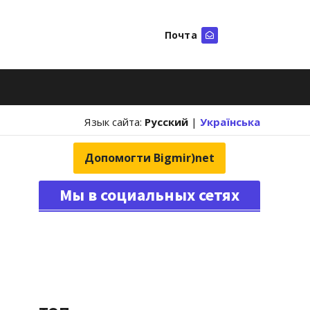
Почта
Искать
Язык сайта:
Русский
|
Українська
Допомогти Bigmir)net
Мы в социальных сетях