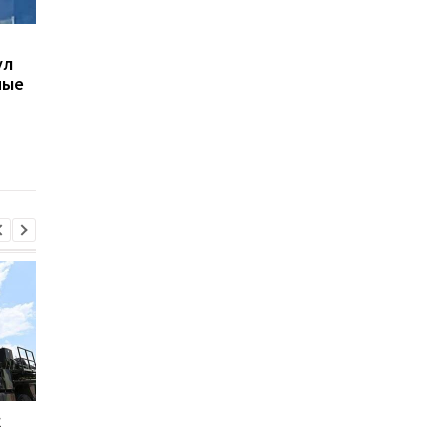
В Киеве увеличилось
В ТЦК в Житомирско
ул
число погибших в
области скончался 4
ные
результате обстрела 5
летний
августа
военнообязанный:
начато расследован
к
Россияне обстреляли
Генштаб назвал пот
многоэтажки в
россиян за сутки