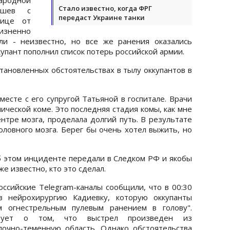
Стало известно, когда ФРГ
ушев с
передаст Украине танки
нице от
жизненно
ли - неизвестно, но все же ранения оказались
упант пополнил список потерь российской армии.
тановленных обстоятельствах в тылу оккупантов в
месте с его супругой Татьяной в госпитале. Врачи
нической коме. Это последняя стадия комы, как мне
ентре мозга, проделала долгий путь. В результате
оловного мозга. Берег бы очень хотел выжить, но
.
б этом инциденте передали в Следком РФ и якобы
аже известно, кто это сделал.
оссийские Telegram-каналы сообщили, что в 00:30
в нейрохирургию Кадиевку, которую оккупанты
м огнестрельным пулевым ранением в голову".
твует о том, что выстрел произведен из
лочно-теменную область. Однако обстоятельства