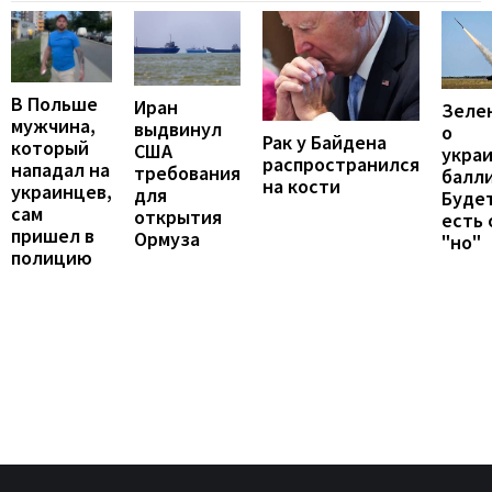
В Польше
Иран
Зеле
мужчина,
выдвинул
о
Рак у Байдена
который
США
укра
распространился
нападал на
требования
балли
на кости
украинцев,
для
Будет
сам
открытия
есть
пришел в
Ормуза
"но"
полицию