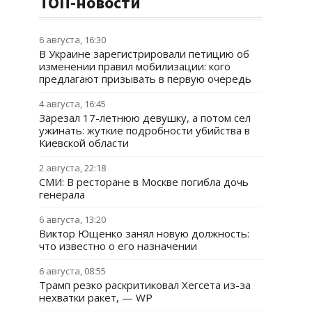
ТОП-новости
6 августа, 16:30
В Украине зарегистрировали петицию об
изменении правил мобилизации: кого
предлагают призывать в первую очередь
4 августа, 16:45
Зарезал 17-летнюю девушку, а потом сел
ужинать: жуткие подробности убийства в
Киевской области
2 августа, 22:18
СМИ: В ресторане в Москве погибла дочь
генерала
6 августа, 13:20
Виктор Ющенко занял новую должность:
что известно о его назначении
6 августа, 08:55
Трамп резко раскритиковал Хегсета из-за
нехватки ракет, — WP