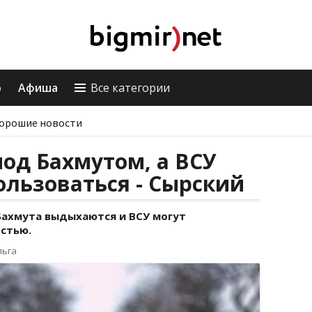
о
Афиша
Все категории
орошие новости
од Бахмутом, а ВСУ
ользоваться - Сырский
 Бахмута выдыхаются и ВСУ могут
стью.
льга