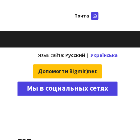
Почта
Искать
Язык сайта:
Русский
|
Українська
Допомогти Bigmir)net
Мы в социальных сетях