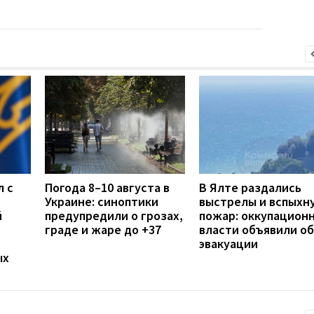
л с
Погода 8–10 августа в
В Ялте раздались
Украине: синоптики
выстрелы и вспыхн
й
предупредили о грозах,
пожар: оккупацион
граде и жаре до +37
власти объявили об
эвакуации
ых