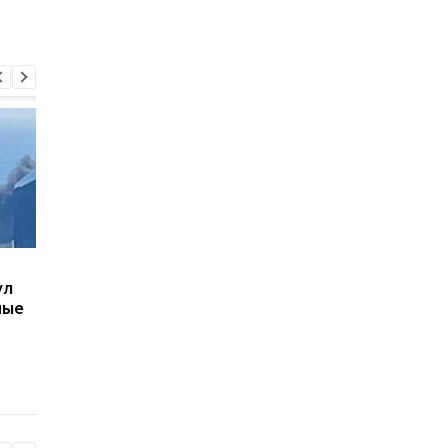
В Киеве увеличилось
В Киеве и Днепре
ул
число погибших в
прогремели взрывы 
ные
результате обстрела 5
СМИ
августа