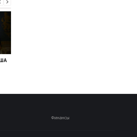
США
"Адские" санкции США
Адские санкции.
против РФ: реакция
Решение Сената СШ
Зеленского
Финансы