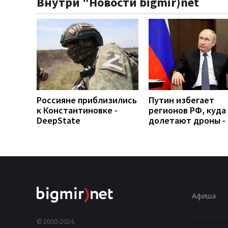
Внутри "Новости bigmir)net
Россияне приблизились
Путин избегает
к Константиновке -
регионов РФ, куда
DeepState
долетают дроны -
Афиша
© 2000-2024,