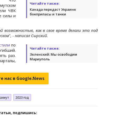
Читайте также:
мутском
Канада передаст Украине
ели ЧВК
боеприпасы и танки
е силы и
ой возможностью, как в свое время делали это под
нском", - написал Сырский.
стили
по
Читайте также:
огибший.
Зеленский: Мы освободим
ять раз.
Мариуполь
арталы,
е нас в Google.News
ахмут
2023 год
татьи, подпишись: