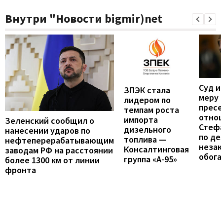
Внутри "Новости bigmir)net
Суд 
ЗПЭК стала
меру
лидером по
прес
темпам роста
отно
импорта
Зеленский сообщил о
Стеф
дизельного
нанесении ударов по
по де
топлива —
нефтеперерабатывающим
неза
Консалтинговая
заводам РФ на расстоянии
обог
группа «А-95»
более 1300 км от линии
фронта