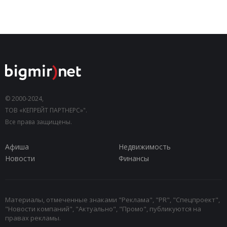
© 2000-2024,
ТОВ «КЕПРЕЙТ ПАРТНЕРС»".
Все права защищены.
Афиша
Недвижимость
Новости
Финансы
Материалы, отмеченные знаками "Реклама", "PR", "Спецпроект",
"Новости компаний", "Актуально", "Промо", публикуются на
правах рекламы.