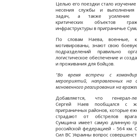
Целью его поездки стало изучение
несения службы и выполнения
задач, а также усиление 
критических объектов гражд
инфраструктуры в приграничье Сум
По словам Наева, военные, к
мотивированы, знают свою боеву
подразделений правильно орг
логистическое обеспечение и созд
и проживания для бойцов.
"Во время встречи с командир
мероприятий, направленных на 
мгновенного реагирования на вражес
Добавляется, что генерал-ле
Сергей Наев пообщался с жи
приграничных районов, которые е
страдают от обстрелов враг
Сумщина имеет самую длинную гр
российской федерацией - 564 км. 
Сил ВС Украины вопрос совершенст