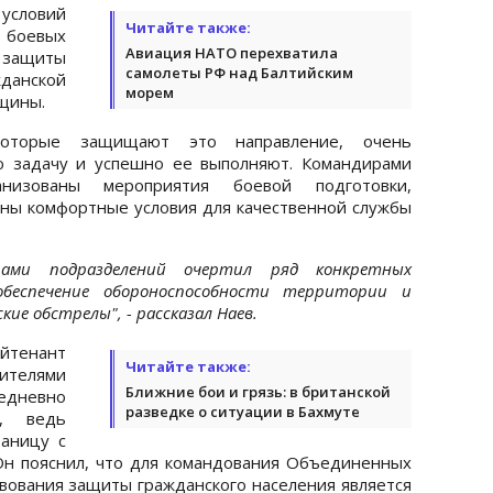
 условий
Читайте также:
 боевых
Авиация НАТО перехватила
защиты
самолеты РФ над Балтийским
анской
морем
щины.
оторые защищают это направление, очень
ю задачу и успешно ее выполняют. Командирами
анизованы мероприятия боевой подготовки,
аны комфортные условия для качественной службы
ами подразделений очертил ряд конкретных
обеспечение обороноспособности территории и
кие обстрелы", - рассказал Наев.
йтенант
Читайте также:
телями
Ближние бои и грязь: в британской
жедневно
разведке о ситуации в Бахмуте
а, ведь
аницу с
Он пояснил, что для командования Объединенных
вования защиты гражданского населения является