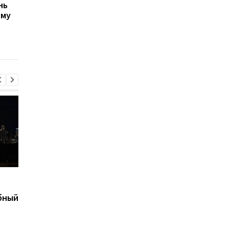
нь
США не прекращают
ЕС выделил Украине 
ому
переговоры с Украиной
млрд евро из активо
о производстве ракет
России: средства бу
Patriot, несмотря на
направлены на обор
позицию Трампа
Корецкий назвал шаги
Вывозил тела
для спасения бизнеса
погибших: погиб
бный
руководитель
поискового отряда
Алексей Юков