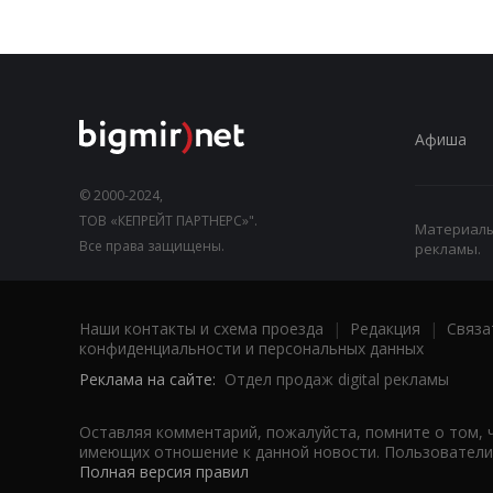
Афиша
© 2000-2024,
ТОВ «КЕПРЕЙТ ПАРТНЕРС»".
Материалы,
Все права защищены.
рекламы.
Наши контакты и схема проезда
|
Редакция
|
Связа
конфиденциальности и персональных данных
Реклама на сайте:
Отдел продаж digital рекламы
Оставляя комментарий, пожалуйста, помните о том, 
имеющих отношение к данной новости. Пользователи,
Полная версия правил