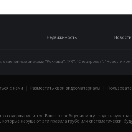
Недвижимость
Новости
 отмеченные знаками "Реклама", "PR", "Спецпроект", "Новости комп
ться с нами
|
Разместить свои видеоматериалы
|
Пользовате
что содержание и тон Вашего сообщения могут задеть чувства 
 которые нарушают эти правила грубо или систематически, буд