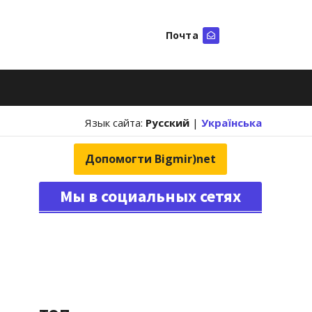
Почта
Искать
Язык сайта:
Русский
|
Українська
Допомогти Bigmir)net
Мы в социальных сетях