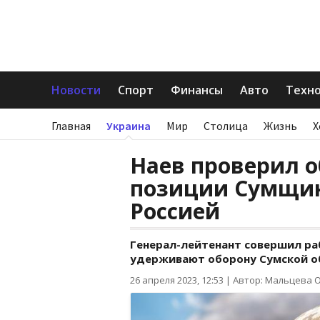
Новости
Спорт
Финансы
Авто
Техн
Главная
Украина
Мир
Столица
Жизнь
Х
Наев проверил 
позиции Сумщин
Россией
Генерал-лейтенант совершил ра
удерживают оборону Сумской о
26 апреля 2023, 12:53
|
Автор: Мальцева 