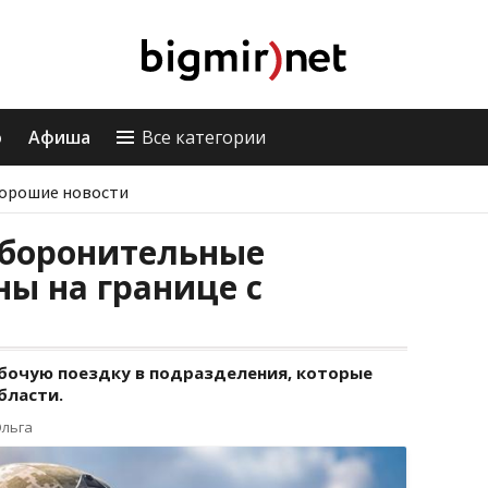
о
Афиша
Все категории
орошие новости
оборонительные
ы на границе с
бочую поездку в подразделения, которые
бласти.
Ольга