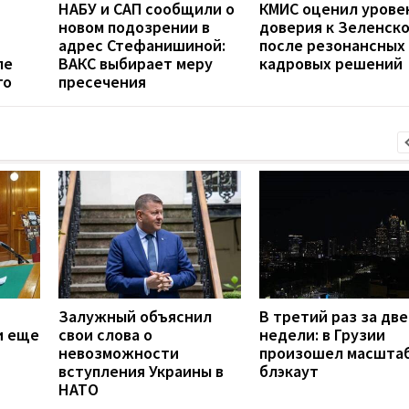
НАБУ и САП сообщили о
КМИС оценил урове
новом подозрении в
доверия к Зеленск
адрес Стефанишиной:
после резонансных
ле
ВАКС выбирает меру
кадровых решений
го
пресечения
Залужный объяснил
В третий раз за две
и еще
свои слова о
недели: в Грузии
невозможности
произошел масшта
вступления Украины в
блэкаут
НАТО