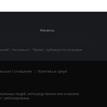
Финансы
аний", "Актуально", "Промо", публикуются на правах
льское Соглашение
|
Политика в сфере
реальных людей, непосредственно или косвенно
ут заблокированы.